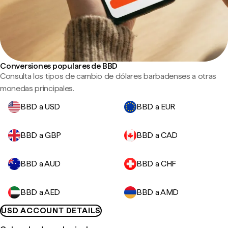
Conversiones populares de BBD
Consulta los tipos de cambio de dólares barbadenses a otras
monedas principales.
BBD a USD
BBD a EUR
BBD a GBP
BBD a CAD
BBD a AUD
BBD a CHF
BBD a AED
BBD a AMD
USD ACCOUNT DETAILS