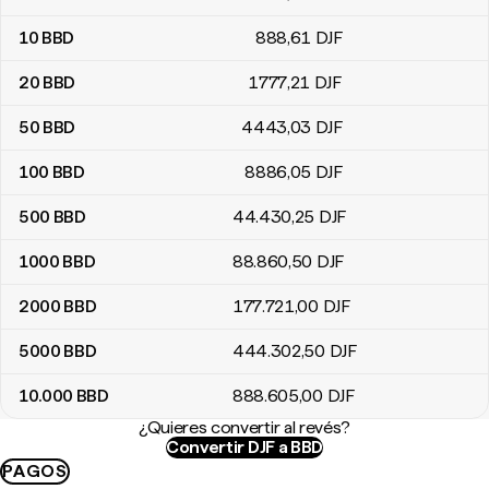
10
BBD
888
,61
DJF
20
BBD
1777
,21
DJF
50
BBD
4443
,03
DJF
100
BBD
8886
,05
DJF
500
BBD
44.430
,25
DJF
1000
BBD
88.860
,50
DJF
2000
BBD
177.721
,00
DJF
5000
BBD
444.302
,50
DJF
10.000
BBD
888.605
,00
DJF
¿Quieres convertir al revés?
Convertir DJF a BBD
PAGOS