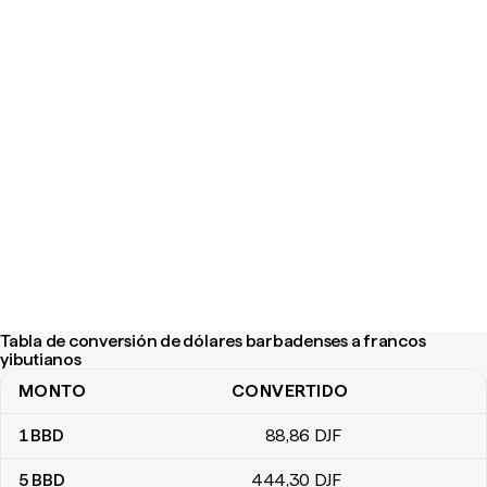
Tabla de conversión de dólares barbadenses a francos
yibutianos
MONTO
CONVERTIDO
Tabla de conversión de dólares barbadenses a francos yibutiano
1
BBD
88
,86
DJF
5
BBD
444
,30
DJF