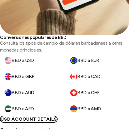
Conversiones populares de BBD
Consulta los tipos de cambio de dólares barbadenses a otras
monedas principales.
BBD a USD
BBD a EUR
BBD a GBP
BBD a CAD
BBD a AUD
BBD a CHF
BBD a AED
BBD a AMD
USD ACCOUNT DETAILS