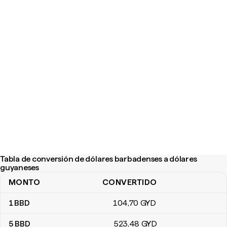
Tabla de conversión de dólares barbadenses a dólares
guyaneses
MONTO
CONVERTIDO
Tabla de conversión de dólares barbadenses a dólares guyanes
1
BBD
104
,70
GYD
5
BBD
523
,48
GYD