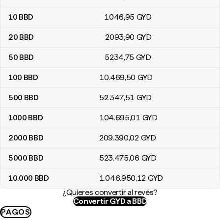
10
BBD
1046
,95
GYD
20
BBD
2093
,90
GYD
50
BBD
5234
,75
GYD
100
BBD
10.469
,50
GYD
500
BBD
52.347
,51
GYD
1000
BBD
104.695
,01
GYD
2000
BBD
209.390
,02
GYD
5000
BBD
523.475
,06
GYD
10.000
BBD
1.046.950
,12
GYD
¿Quieres convertir al revés?
Convertir GYD a BBD
PAGOS