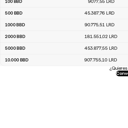
100
BBD
9077
,55
LRD
500
BBD
45.387
,76
LRD
1000
BBD
90.775
,51
LRD
2000
BBD
181.551
,02
LRD
5000
BBD
453.877
,55
LRD
10.000
BBD
907.755
,10
LRD
¿Quieres 
Conve