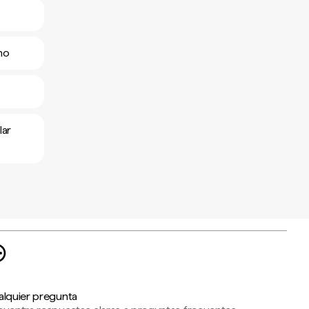
ano
lar
alquier pregunta