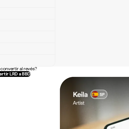
convertir al revés?
rtir LRD a BBD