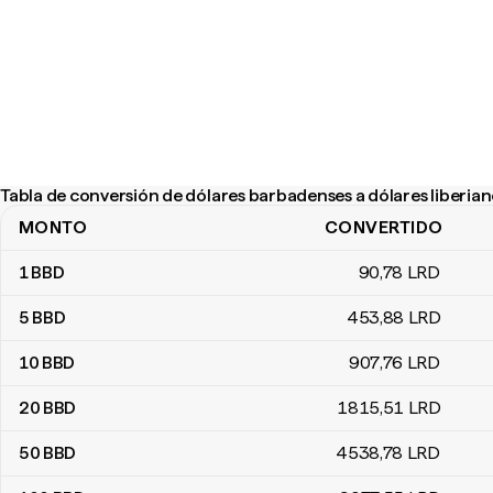
Tabla de conversión de dólares barbadenses a dólares liberia
MONTO
CONVERTIDO
Tabla de conversión de dólares barbadenses a dólares liberianos
1
BBD
90
,78
LRD
5
BBD
453
,88
LRD
10
BBD
907
,76
LRD
20
BBD
1815
,51
LRD
50
BBD
4538
,78
LRD