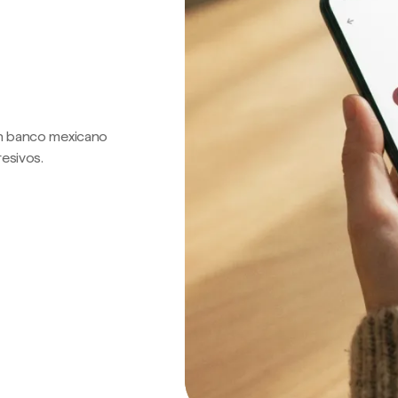
 un banco mexicano
resivos.