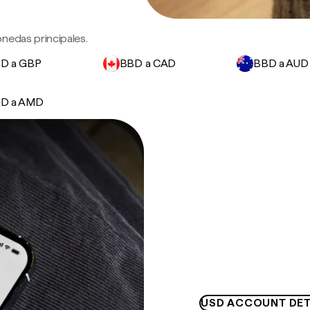
nedas principales.
D a GBP
BBD a CAD
BBD a AUD
D a AMD
USD ACCOUNT DET