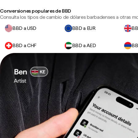
Conversiones populares de BBD
Consulta los tipos de cambio de dólares barbadenses a otras mo
BBD a USD
BBD a EUR
BB
BBD a CHF
BBD a AED
BB