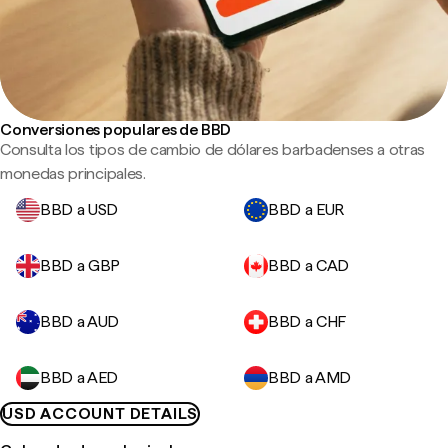
Conversiones populares de BBD
Consulta los tipos de cambio de dólares barbadenses a otras
monedas principales.
BBD a USD
BBD a EUR
BBD a GBP
BBD a CAD
BBD a AUD
BBD a CHF
BBD a AED
BBD a AMD
USD ACCOUNT DETAILS