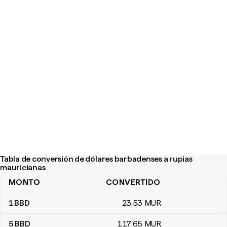
Tabla de conversión de dólares barbadenses a rupias
mauricianas
MONTO
CONVERTIDO
Tabla de conversión de dólares barbadenses a rupias mauriciana
1
BBD
23
,53
MUR
5
BBD
117
,65
MUR