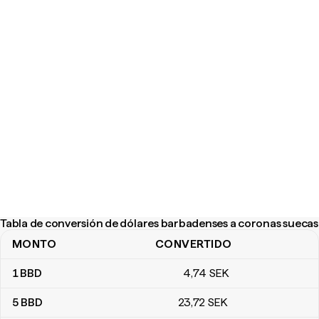
Tabla de conversión de dólares barbadenses a coronas suecas
MONTO
CONVERTIDO
Tabla de conversión de dólares barbadenses a coronas suecas
1
BBD
4
,74
SEK
5
BBD
23
,72
SEK