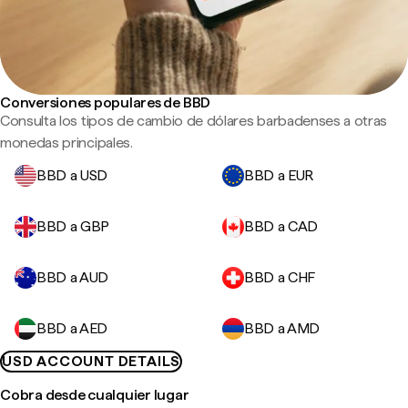
Conversiones populares de BBD
Consulta los tipos de cambio de dólares barbadenses a otras
monedas principales.
BBD a USD
BBD a EUR
BBD a GBP
BBD a CAD
BBD a AUD
BBD a CHF
BBD a AED
BBD a AMD
USD ACCOUNT DETAILS
Cobra desde cualquier lugar