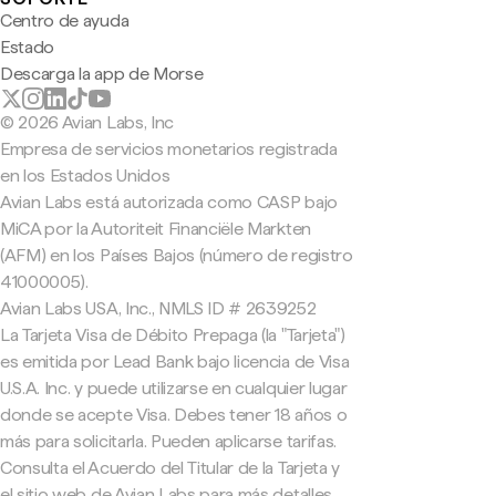
Centro de ayuda
Estado
Descarga la app de Morse
© 2026 Avian Labs, Inc
Empresa de servicios monetarios registrada
en los Estados Unidos
Avian Labs está autorizada como CASP bajo
MiCA por la Autoriteit Financiële Markten
(AFM) en los Países Bajos (número de registro
41000005).
Avian Labs USA, Inc., NMLS ID # 2639252
La Tarjeta Visa de Débito Prepaga (la "Tarjeta")
es emitida por Lead Bank bajo licencia de Visa
U.S.A. Inc. y puede utilizarse en cualquier lugar
donde se acepte Visa. Debes tener 18 años o
más para solicitarla. Pueden aplicarse tarifas.
Consulta el Acuerdo del Titular de la Tarjeta y
el sitio web de Avian Labs para más detalles.