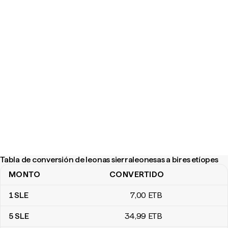
Tabla de conversión de leonas sierraleonesas a bires etíopes
MONTO
CONVERTIDO
Tabla de conversión de leonas sierraleonesas a bires etíopes
1
SLE
7
,00
ETB
5
SLE
34
,99
ETB