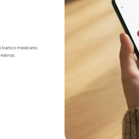
 un banco mexicano
resivos.