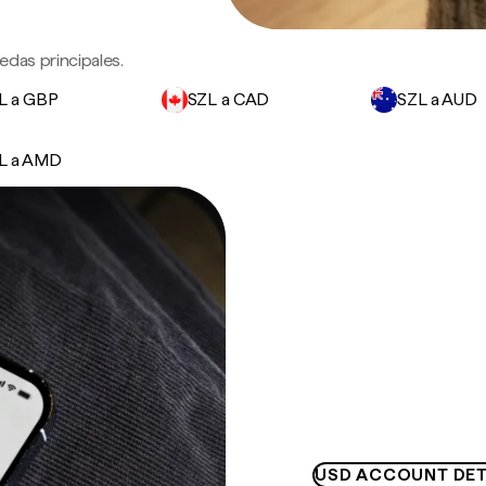
edas principales.
L a GBP
SZL a CAD
SZL a AUD
L a AMD
USD ACCOUNT DET