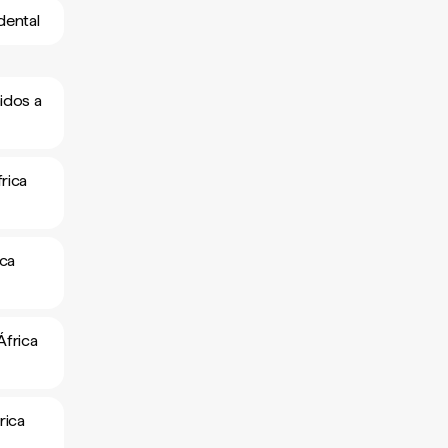
dental
idos a
rica
ica
África
rica