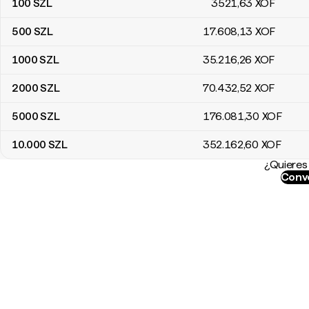
100
SZL
3521
,63
XOF
500
SZL
17.608
,13
XOF
1000
SZL
35.216
,26
XOF
2000
SZL
70.432
,52
XOF
5000
SZL
176.081
,30
XOF
10.000
SZL
352.162
,60
XOF
¿Quieres 
Conve