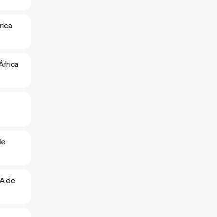
rica
África
de
FA de