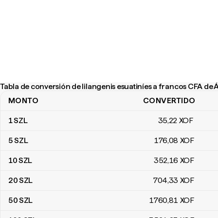
Tabla de conversión de lilangenis esuatiníes a francos CFA de 
MONTO
CONVERTIDO
Tabla de conversión de lilangenis esuatiníes a francos CFA de Áfr
1
SZL
35
,22
XOF
5
SZL
176
,08
XOF
10
SZL
352
,16
XOF
20
SZL
704
,33
XOF
50
SZL
1760
,81
XOF