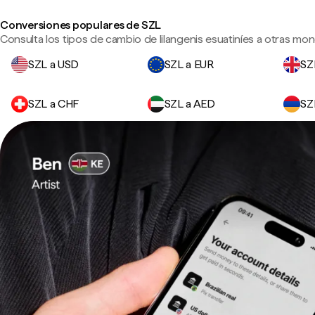
Conversiones populares de SZL
Consulta los tipos de cambio de lilangenis esuatiníes a otras mon
SZL a USD
SZL a EUR
SZ
SZL a CHF
SZL a AED
SZ