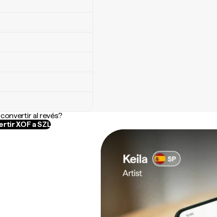
convertir al revés?
rtir XOF a SZL