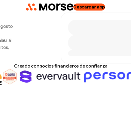
Descargar app
agosto,
auí al
ltos,
Creado con socios financieros de confianza