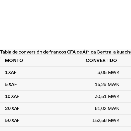
Tabla de conversión de francos CFA de África Central a kuach
MONTO
CONVERTIDO
Tabla de conversión de francos CFA de África Central a kuachas 
1
XAF
3
,05
MWK
5
XAF
15
,26
MWK
10
XAF
30
,51
MWK
20
XAF
61
,02
MWK
50
XAF
152
,56
MWK