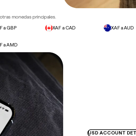
 otras monedas principales.
F a GBP
XAF a CAD
XAF a AUD
F a AMD
USD ACCOUNT DET