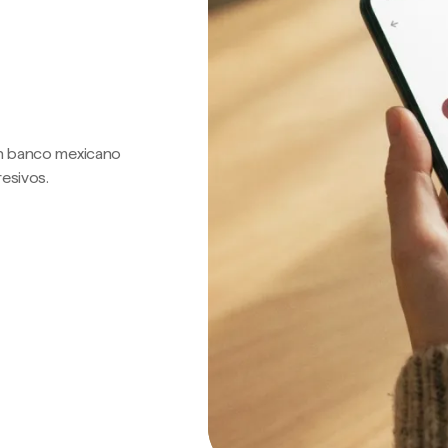
 un banco mexicano
resivos.