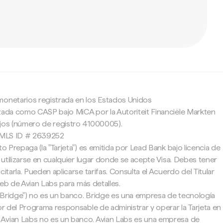
c
monetarios registrada en los Estados Unidos
zada como CASP bajo MiCA por la Autoriteit Financiële Markten
ajos (número de registro 41000005).
 NMLS ID # 2639252
to Prepaga (la "Tarjeta") es emitida por Lead Bank bajo licencia de
e utilizarse en cualquier lugar donde se acepte Visa. Debes tener
citarla. Pueden aplicarse tarifas. Consulta el Acuerdo del Titular
 web de Avian Labs para más detalles.
"Bridge") no es un banco. Bridge es una empresa de tecnología
tor del Programa responsable de administrar y operar la Tarjeta en
Avian Labs no es un banco. Avian Labs es una empresa de