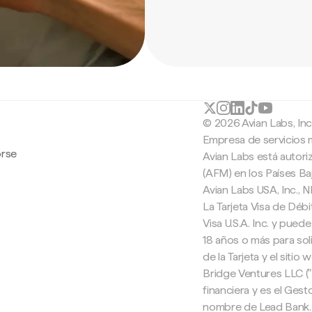
© 2026 Avian Labs, In
Empresa de servicios 
orse
Avian Labs está autori
(AFM) en los Países B
Avian Labs USA, Inc.,
La Tarjeta Visa de Débi
Visa U.S.A. Inc. y pued
18 años o más para soli
de la Tarjeta y el sitio
Bridge Ventures LLC (
financiera y es el Ges
nombre de Lead Bank. 