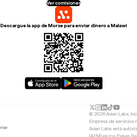
Ver comisiones
Descargue la app de Morse para enviar dinero a Malawi
© 2026 Avian Labs, In
Empresa de servicios 
orse
Avian Labs está autori
(AFM) en los Países B