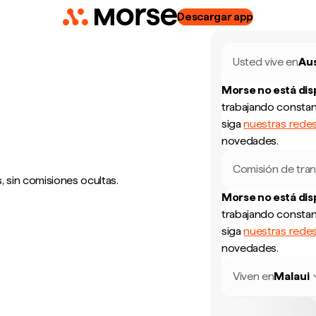
Descargar app
Usted vive en
Aus
Morse no está di
trabajando constan
siga
nuestras redes
novedades.
Comisión de tran
 sin comisiones ocultas.
Morse no está di
trabajando constan
siga
nuestras redes
novedades.
Viven en
Malaui