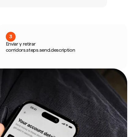
3
Enviar y retirar
corridors.steps.send.description