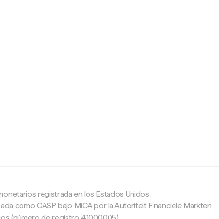
c
monetarios registrada en los Estados Unidos
zada como CASP bajo MiCA por la Autoriteit Financiële Markten
ajos (número de registro 41000005).