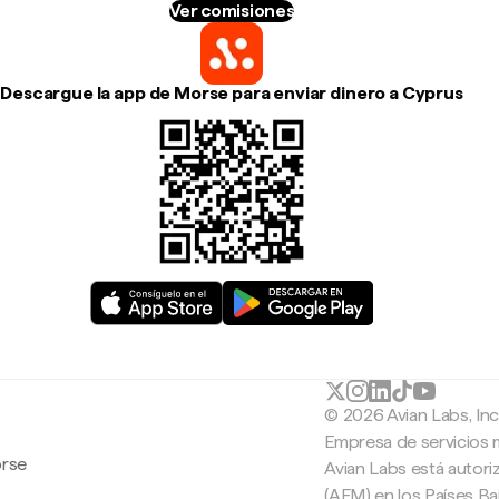
Ver comisiones
Descargue la app de Morse para enviar dinero a Cyprus
© 2026 Avian Labs, In
Empresa de servicios 
orse
Avian Labs está autori
(AFM) en los Países B