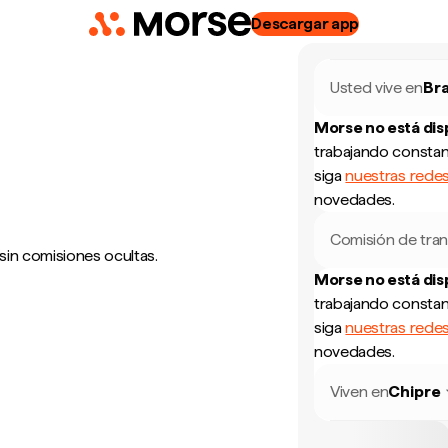
Descargar app
Usted vive en
Bra
Morse no está di
trabajando constan
siga
nuestras redes
novedades.
Comisión de tran
sin comisiones ocultas.
Morse no está di
trabajando constan
siga
nuestras redes
novedades.
Viven en
Chipre