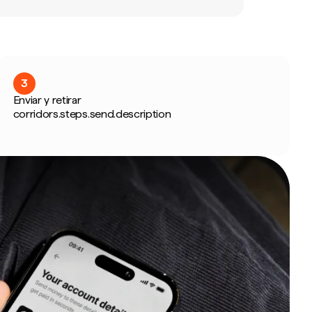
3
Enviar y retirar
corridors.steps.send.description