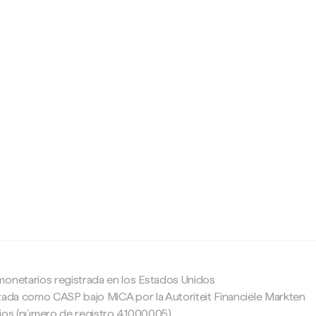
c
monetarios registrada en los Estados Unidos
zada como CASP bajo MiCA por la Autoriteit Financiële Markten
ajos (número de registro 41000005).