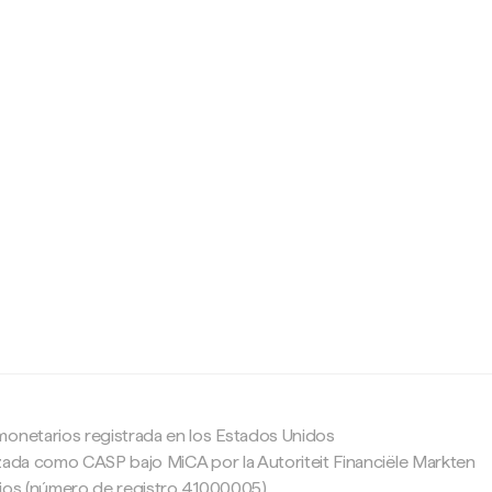
c
monetarios registrada en los Estados Unidos
zada como CASP bajo MiCA por la Autoriteit Financiële Markten
ajos (número de registro 41000005).