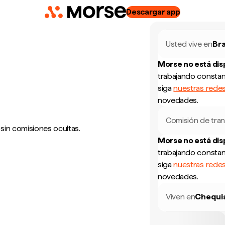
Descargar app
Usted vive en
Bra
Morse no está di
trabajando constan
siga
nuestras redes
novedades.
Comisión de tran
 sin comisiones ocultas.
Morse no está di
trabajando constan
siga
nuestras redes
novedades.
Viven en
Chequi