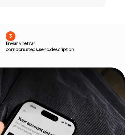
3
Enviar y retirar
corridors.steps.send.description