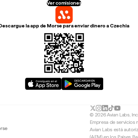
Ver comisiones
Descargue la app de Morse para enviar dinero a Czechia
© 2026 Avian Labs, In
Empresa de servicios 
orse
Avian Labs está autori
(AFM) en los Países B