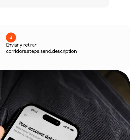
3
Enviar y retirar
corridors.steps.send.description