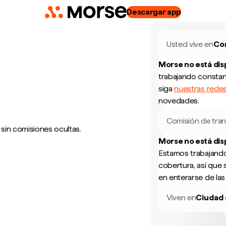
Descargar app
Usted vive en
Co
Morse no está di
trabajando constan
siga
nuestras redes
novedades.
Comisión de tran
 sin comisiones ocultas.
Morse no está di
Estamos trabajando
cobertura, así que 
en enterarse de la
Viven en
Ciudad 