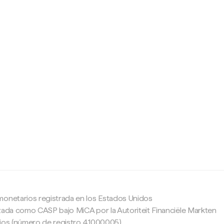
c
monetarios registrada en los Estados Unidos
zada como CASP bajo MiCA por la Autoriteit Financiële Markten
ajos (número de registro 41000005).