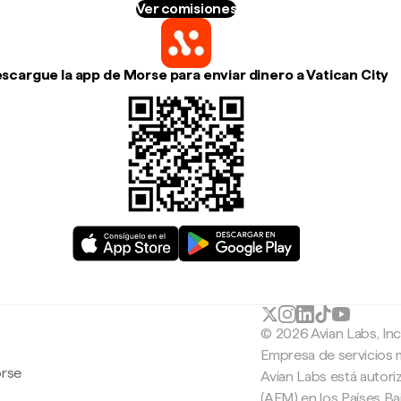
Ver comisiones
scargue la app de Morse para enviar dinero a Vatican City
© 2026 Avian Labs, In
Empresa de servicios 
orse
Avian Labs está autori
(AFM) en los Países B