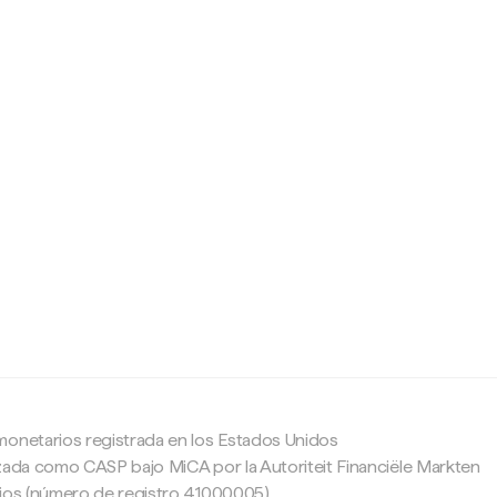
c
monetarios registrada en los Estados Unidos
zada como CASP bajo MiCA por la Autoriteit Financiële Markten
ajos (número de registro 41000005).