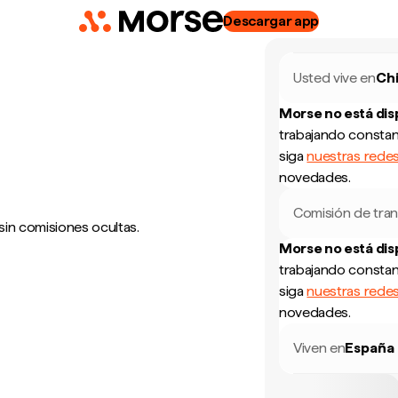
Descargar app
Usted vive en
Ch
Morse no está di
trabajando constan
siga
nuestras redes
novedades.
Comisión de tran
sin comisiones ocultas.
Morse no está di
trabajando constan
siga
nuestras redes
novedades.
Viven en
España