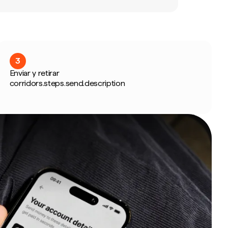
3
Enviar y retirar
corridors.steps.send.description