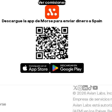
Ver comisiones
Descargue la app de Morse para enviar dinero a Spain
© 2026 Avian Labs, In
Empresa de servicios 
orse
Avian Labs está autori
(AFM) en los Países B