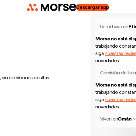
Descargar app
Usted vive en
Eti
Morse no está di
trabajando constan
siga
nuestras redes
novedades.
Comisión de tran
 sin comisiones ocultas.
Morse no está di
trabajando constan
siga
nuestras redes
novedades.
Viven en
Omán