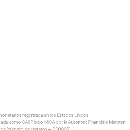
c
monetarios registrada en los Estados Unidos
zada como CASP bajo MiCA por la Autoriteit Financiële Markten
ajos (número de registro 41000005).