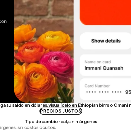
d
 con
a su saldo en dólares, visualícelo en Ethiopian birrs o Omani r
PRECIOS JUSTOS
Tipo de cambio real, sin márgenes
árgenes, sin costos ocultos.