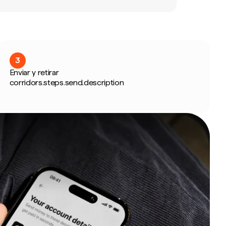
3
Enviar y retirar
corridors.steps.send.description