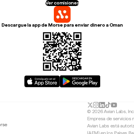
Ver comisiones
Descargue la app de Morse para enviar dinero a Oman
© 2026 Avian Labs, In
Empresa de servicios 
orse
Avian Labs está autori
(AFM) en los Países B