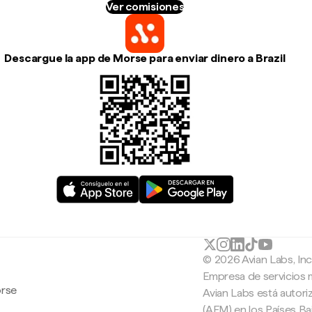
Ver comisiones
Descargue la app de Morse para enviar dinero a Brazil
© 2026 Avian Labs, In
Empresa de servicios 
orse
Avian Labs está autori
(AFM) en los Países B