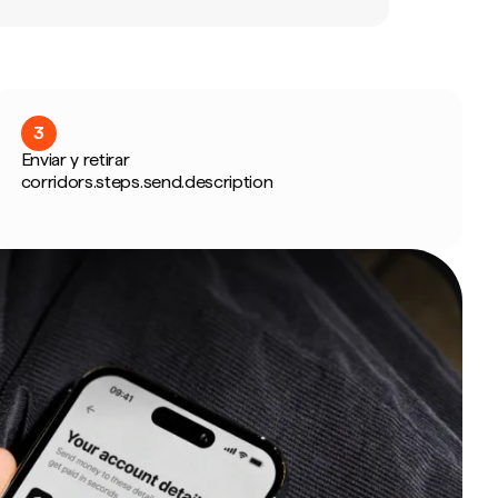
3
Enviar y retirar
corridors.steps.send.description