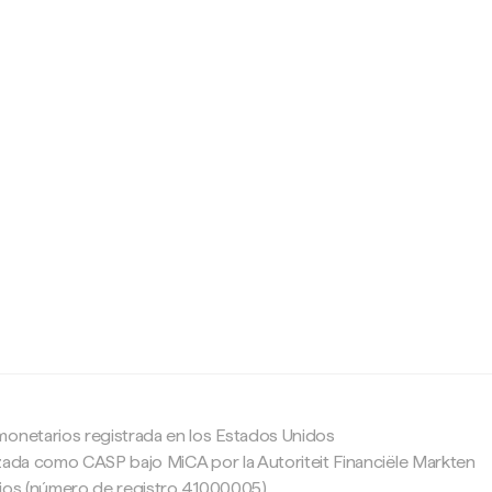
c
monetarios registrada en los Estados Unidos
zada como CASP bajo MiCA por la Autoriteit Financiële Markten
ajos (número de registro 41000005).