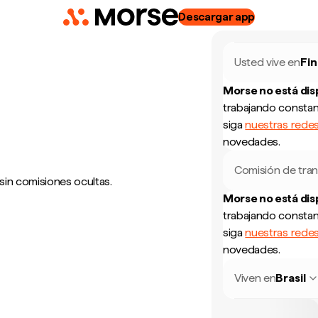
Descargar app
Usted vive en
Fin
Morse no está di
trabajando constan
siga
nuestras redes
novedades.
Comisión de tran
sin comisiones ocultas.
Morse no está di
trabajando constan
siga
nuestras redes
novedades.
Viven en
Brasil