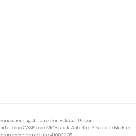
c
monetarios registrada en los Estados Unidos
zada como CASP bajo MiCA por la Autoriteit Financiële Markten
ajos (número de registro 41000005).