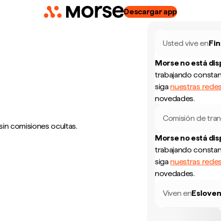
Descargar app
Usted vive en
Fin
Morse no está di
trabajando constan
siga
nuestras redes
novedades.
Comisión de tran
sin comisiones ocultas.
Morse no está di
trabajando constan
siga
nuestras redes
novedades.
Viven en
Esloven