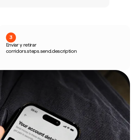
3
Enviar y retirar
corridors.steps.send.description