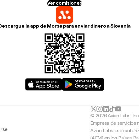
Ver comisiones
Descargue la app de Morse para enviar dinero a Slovenia
© 2026 Avian Labs, In
Empresa de servicios 
orse
Avian Labs está autori
(AFM) en los Países B