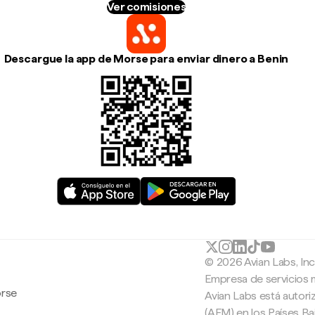
Ver comisiones
Descargue la app de Morse para enviar dinero a Benin
© 2026 Avian Labs, In
Empresa de servicios 
orse
Avian Labs está autori
(AFM) en los Países B