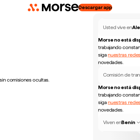
Descargar app
Usted vive en
Al
Morse no está di
trabajando constan
siga
nuestras redes
novedades.
Comisión de tran
sin comisiones ocultas.
Morse no está di
trabajando constan
siga
nuestras redes
novedades.
Viven en
Benín