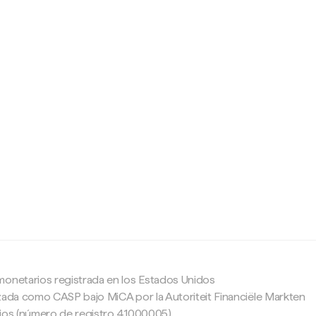
c
monetarios registrada en los Estados Unidos
zada como CASP bajo MiCA por la Autoriteit Financiële Markten
ajos (número de registro 41000005).