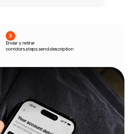
3
Enviar y retirar
corridors.steps.send.description