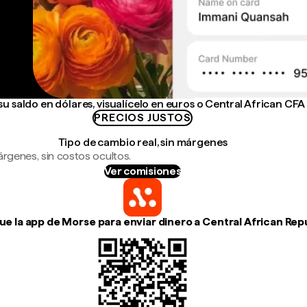
u saldo en dólares, visualícelo en euros o Central African CFA
PRECIOS JUSTOS
Tipo de cambio real, sin márgenes
árgenes, sin costos ocultos.
Ver comisiones
e la app de Morse para enviar dinero a Central African Rep