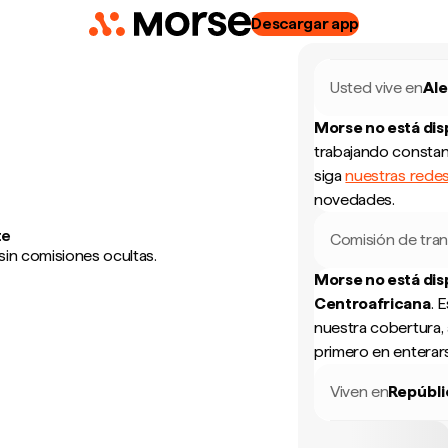
Descargar app
Usted vive en
Al
Morse no está di
trabajando constan
siga
nuestras redes
novedades.
te
Comisión de tran
sin comisiones ocultas.
Morse no está di
Centroafricana
.
E
nuestra cobertura, 
primero en enterar
Viven en
Repúbli