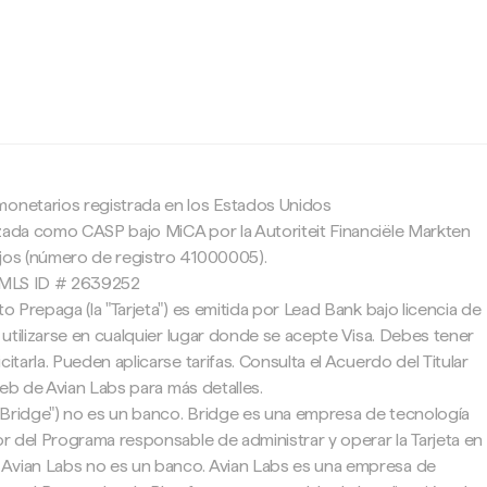
c
monetarios registrada en los Estados Unidos
zada como CASP bajo MiCA por la Autoriteit Financiële Markten
ajos (número de registro 41000005).
 NMLS ID # 2639252
to Prepaga (la "Tarjeta") es emitida por Lead Bank bajo licencia de
e utilizarse en cualquier lugar donde se acepte Visa. Debes tener
citarla. Pueden aplicarse tarifas. Consulta el Acuerdo del Titular
 web de Avian Labs para más detalles.
"Bridge") no es un banco. Bridge es una empresa de tecnología
tor del Programa responsable de administrar y operar la Tarjeta en
Avian Labs no es un banco. Avian Labs es una empresa de