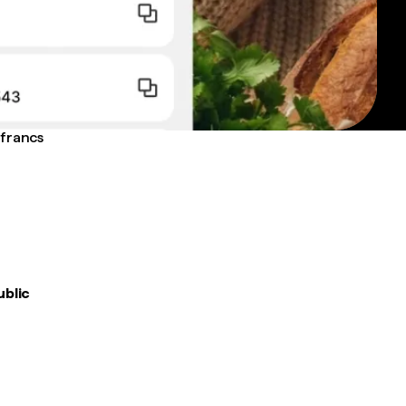
 francs
ublic