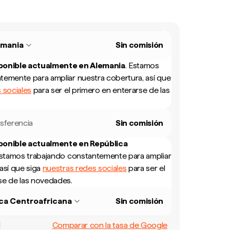
emania
Sin comisión
sponible actualmente en
Alemania
.
Estamos
temente para ampliar nuestra cobertura, así que
 sociales
para ser el primero en enterarse de las
sferencia
Sin comisión
sponible actualmente en
República
stamos trabajando constantemente para ampliar
así que siga
nuestras redes sociales
para ser el
se de las novedades.
ca Centroafricana
Sin comisión
Comparar con la tasa de Google