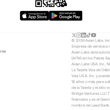
© 2026 Avian Labs, In
Empresa de servicios 
orse
Avian Labs está autori
(AFM) en los Países B
Avian Labs USA, Inc.,
La Tarjeta Visa de Débi
Visa U.S.A. Inc. y pued
18 años o más para soli
de la Tarjeta y el sitio
Bridge Ventures LLC (
financiera y es el Ges
nombre de Lead Bank. 