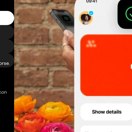
orse.
d
 con