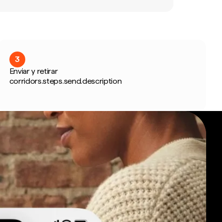
3
Enviar y retirar
corridors.steps.send.description