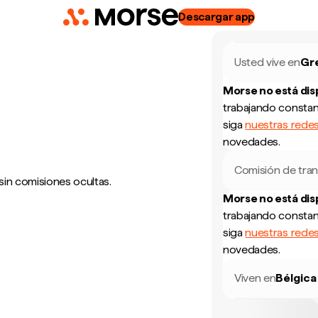
Descargar app
Usted vive en
Gr
Morse no está di
trabajando constan
siga
nuestras redes
novedades.
Comisión de tran
sin comisiones ocultas.
Morse no está di
trabajando constan
siga
nuestras redes
novedades.
Viven en
Bélgica