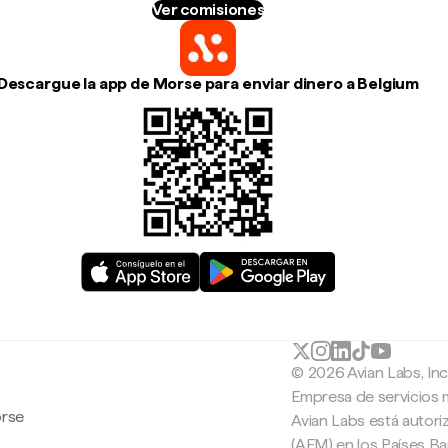
Ver comisiones
Descargue la app de Morse para enviar dinero a Belgium
© 2026 Avian Labs, In
Empresa de servicios 
orse
Avian Labs está autori
(AFM) en los Países B