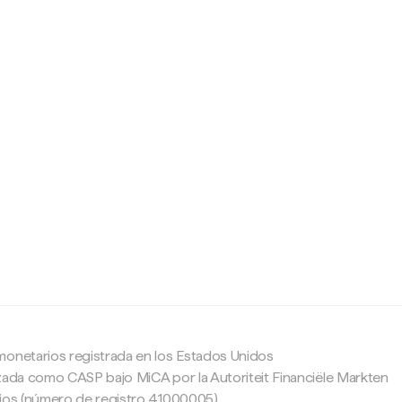
c
monetarios registrada en los Estados Unidos
zada como CASP bajo MiCA por la Autoriteit Financiële Markten
ajos (número de registro 41000005).