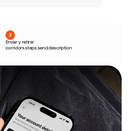
3
Enviar y retirar
corridors.steps.send.description