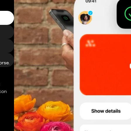
orse.
d
 con