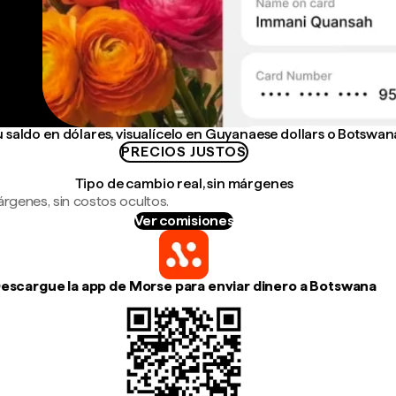
saldo en dólares, visualícelo en Guyanaese dollars o Botswan
PRECIOS JUSTOS
Tipo de cambio real, sin márgenes
árgenes, sin costos ocultos.
Ver comisiones
escargue la app de Morse para enviar dinero a Botswana