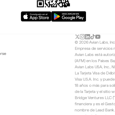
© 2026 Avian Labs, In
Empresa de servicios 
orse
Avian Labs está autori
(AFM) en los Países B
Avian Labs USA, Inc.,
La Tarjeta Visa de Débi
Visa U.S.A. Inc. y pued
18 años o más para soli
de la Tarjeta y el sitio
Bridge Ventures LLC (
financiera y es el Ges
nombre de Lead Bank. 