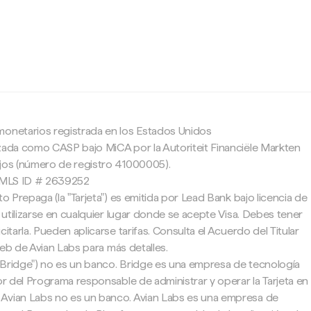
c
monetarios registrada en los Estados Unidos
zada como CASP bajo MiCA por la Autoriteit Financiële Markten
ajos (número de registro 41000005).
 NMLS ID # 2639252
to Prepaga (la "Tarjeta") es emitida por Lead Bank bajo licencia de
e utilizarse en cualquier lugar donde se acepte Visa. Debes tener
citarla. Pueden aplicarse tarifas. Consulta el Acuerdo del Titular
 web de Avian Labs para más detalles.
"Bridge") no es un banco. Bridge es una empresa de tecnología
tor del Programa responsable de administrar y operar la Tarjeta en
Avian Labs no es un banco. Avian Labs es una empresa de