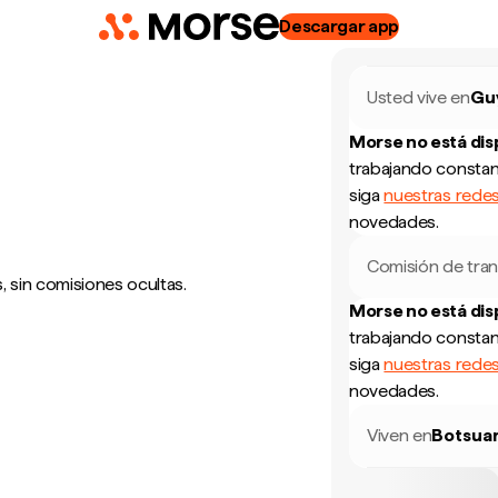
Descargar app
Usted vive en
Gu
Morse no está di
trabajando constan
siga
nuestras redes
novedades.
Comisión de tran
 sin comisiones ocultas.
Morse no está di
trabajando constan
siga
nuestras redes
novedades.
Viven en
Botsua