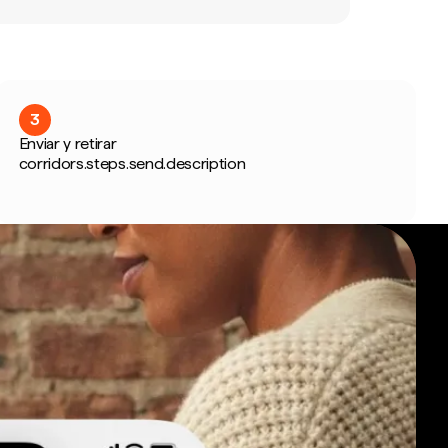
3
Enviar y retirar
corridors.steps.send.description