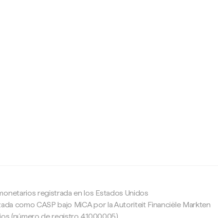
c
monetarios registrada en los Estados Unidos
zada como CASP bajo MiCA por la Autoriteit Financiële Markten
ajos (número de registro 41000005).