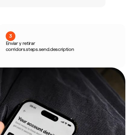
3
Enviar y retirar
corridors.steps.send.description