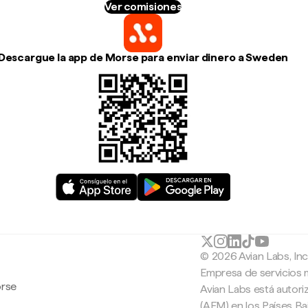
Ver comisiones
Descargue la app de Morse para enviar dinero a Sweden
© 2026 Avian Labs, In
Empresa de servicios 
orse
Avian Labs está autori
(AFM) en los Países B