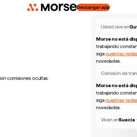
Descargar app
Usted vive en
Gu
Morse no está di
trabajando constan
siga
nuestras redes
novedades.
Comisión de tran
 sin comisiones ocultas.
Morse no está di
trabajando constan
siga
nuestras redes
novedades.
Viven en
Suecia