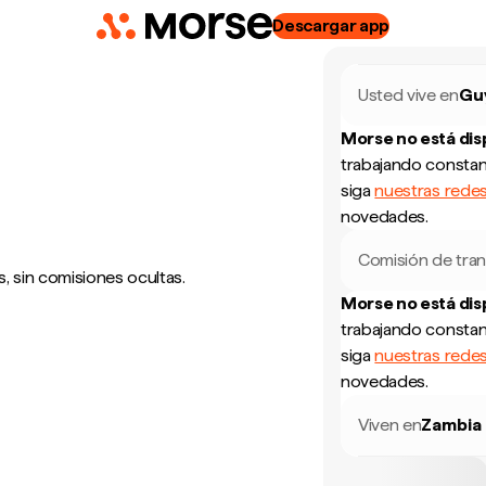
Descargar app
Usted vive en
Gu
Morse no está di
trabajando constan
siga
nuestras redes
novedades.
Comisión de tran
, sin comisiones ocultas.
Morse no está di
trabajando constan
siga
nuestras redes
novedades.
Viven en
Zambia