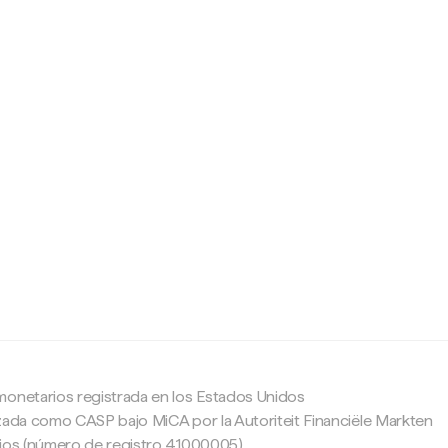
c
monetarios registrada en los Estados Unidos
zada como CASP bajo MiCA por la Autoriteit Financiële Markten
ajos (número de registro 41000005).