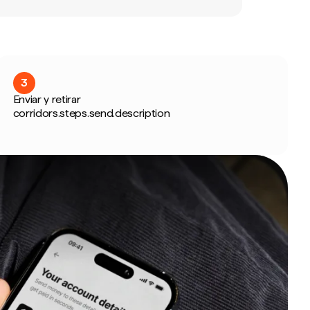
3
Enviar y retirar
corridors.steps.send.description