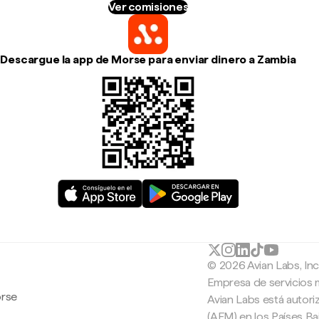
Ver comisiones
Descargue la app de Morse para enviar dinero a Zambia
© 2026 Avian Labs, In
Empresa de servicios 
orse
Avian Labs está autori
(AFM) en los Países B