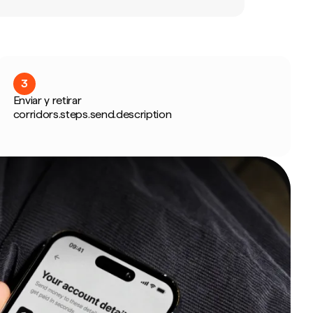
3
Enviar y retirar
corridors.steps.send.description