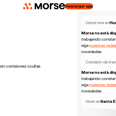
Descargar app
Usted vive en
Hu
Morse no está di
trabajando constan
siga
nuestras redes
novedades.
Comisión de tran
 sin comisiones ocultas.
Morse no está di
trabajando constan
siga
nuestras redes
novedades.
Viven en
Santa E