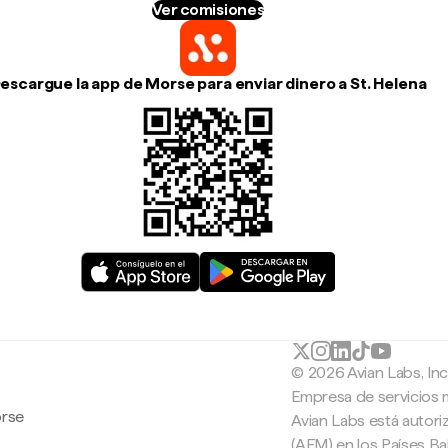
Ver comisiones
escargue la app de Morse para enviar dinero a St. Helena
© 2026 Avian Labs, In
Empresa de servicios 
orse
Avian Labs está autori
(AFM) en los Países B