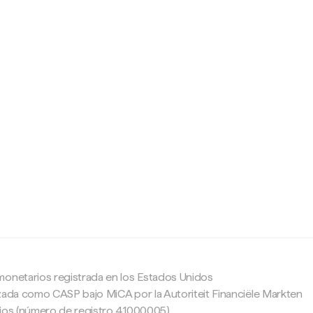
c
monetarios registrada en los Estados Unidos
zada como CASP bajo MiCA por la Autoriteit Financiële Markten
ajos (número de registro 41000005).