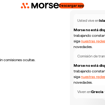
Descargar app
Usted vive en
Isl
Morse no está di
trabajando constan
siga
nuestras redes
novedades.
Comisión de tran
sin comisiones ocultas.
Morse no está di
trabajando constan
siga
nuestras redes
novedades.
Viven en
Grecia