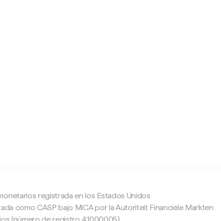
c
monetarios registrada en los Estados Unidos
zada como CASP bajo MiCA por la Autoriteit Financiële Markten
ajos (número de registro 41000005).