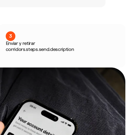
3
Enviar y retirar
corridors.steps.send.description