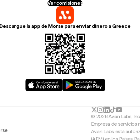
Ver comisiones
Descargue la app de Morse para enviar dinero a Greece
© 2026 Avian Labs, In
Empresa de servicios 
orse
Avian Labs está autori
(AFM) en los Países B