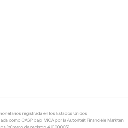
c
monetarios registrada en los Estados Unidos
zada como CASP bajo MiCA por la Autoriteit Financiële Markten
ajos (número de registro 41000005).