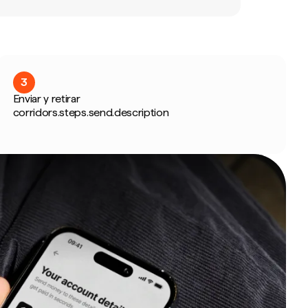
3
Enviar y retirar
corridors.steps.send.description