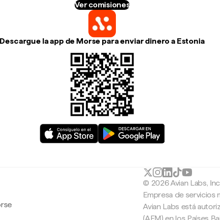
Ver comisiones
Descargue la app de Morse para enviar dinero a Estonia
© 2026 Avian Labs, In
Empresa de servicios 
orse
Avian Labs está autori
(AFM) en los Países B