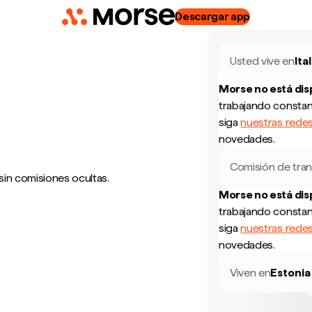
Descargar app
Usted vive en
Ital
Morse no está di
trabajando constan
siga
nuestras redes
novedades.
Comisión de tran
sin comisiones ocultas.
Morse no está di
trabajando constan
siga
nuestras redes
novedades.
Viven en
Estonia