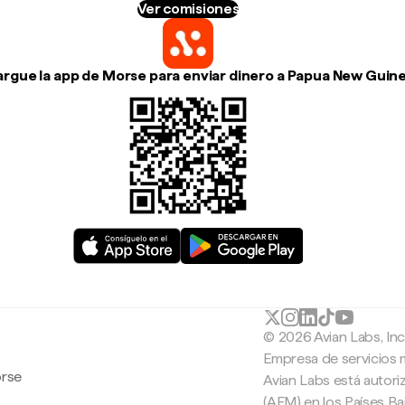
Ver comisiones
rgue la app de Morse para enviar dinero a Papua New Guin
© 2026 Avian Labs, In
Empresa de servicios 
orse
Avian Labs está autori
(AFM) en los Países B