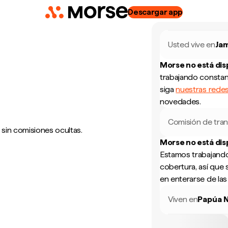
Descargar app
Usted vive en
Ja
Morse no está di
trabajando constan
siga
nuestras redes
novedades.
Comisión de tran
 sin comisiones ocultas.
Morse no está di
Estamos trabajando
cobertura, así que 
en enterarse de la
Viven en
Papúa 