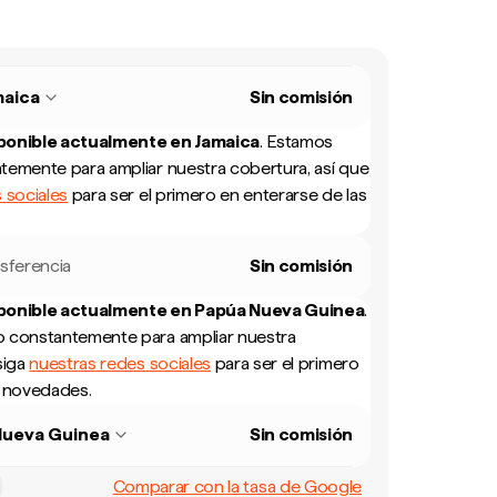
maica
Sin comisión
sponible actualmente en
Jamaica
.
Estamos
temente para ampliar nuestra cobertura, así que
 sociales
para ser el primero en enterarse de las
sferencia
Sin comisión
sponible actualmente en
Papúa Nueva Guinea
.
 constantemente para ampliar nuestra
siga
nuestras redes sociales
para ser el primero
s novedades.
Nueva Guinea
Sin comisión
Comparar con la tasa de Google