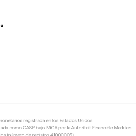
ea
c
monetarios registrada en los Estados Unidos
zada como CASP bajo MiCA por la Autoriteit Financiële Markten
ajos (número de registro 41000005).