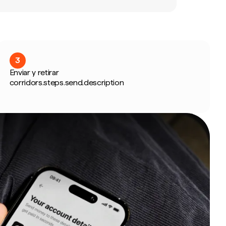
3
Enviar y retirar
corridors.steps.send.description