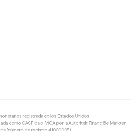
c
monetarios registrada en los Estados Unidos
zada como CASP bajo MiCA por la Autoriteit Financiële Markten
ajos (número de registro 41000005).