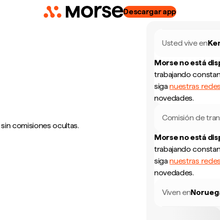
Descargar app
Usted vive en
Ke
Morse no está di
trabajando constan
siga
nuestras redes
novedades.
Comisión de tran
 sin comisiones ocultas.
Morse no está di
trabajando constan
siga
nuestras redes
novedades.
Viven en
Norueg