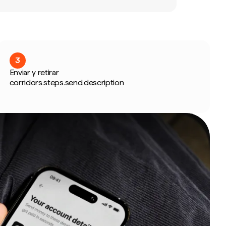
3
Enviar y retirar
corridors.steps.send.description