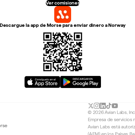
Ver comisiones
Descargue la app de Morse para enviar dinero a Norway
© 2026 Avian Labs, In
Empresa de servicios 
orse
Avian Labs está autori
(AFM) en los Países B