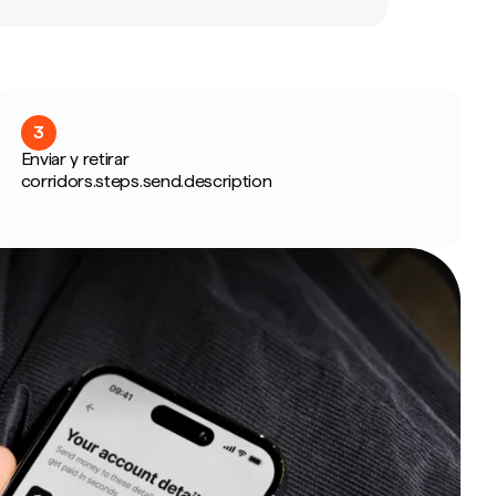
3
Enviar y retirar
corridors.steps.send.description