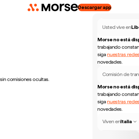
Descargar app
Usted vive en
Lib
Morse no está di
trabajando constan
siga
nuestras redes
novedades.
Comisión de tran
 sin comisiones ocultas.
Morse no está di
trabajando constan
siga
nuestras redes
novedades.
Viven en
Italia