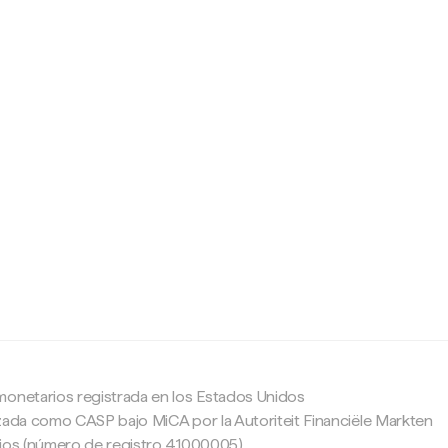
c
monetarios registrada en los Estados Unidos
zada como CASP bajo MiCA por la Autoriteit Financiële Markten
ajos (número de registro 41000005).