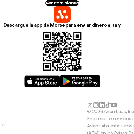
Ver comisiones
Descargue la app de Morse para enviar dinero a Italy
© 2026 Avian Labs, In
Empresa de servicios 
orse
Avian Labs está autori
(AFM) en los Países B