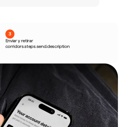
3
Enviar y retirar
corridors.steps.send.description