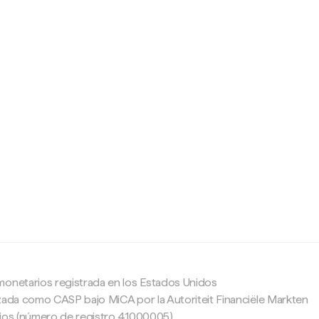
c
monetarios registrada en los Estados Unidos
zada como CASP bajo MiCA por la Autoriteit Financiële Markten
ajos (número de registro 41000005).