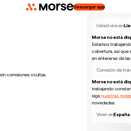
Descargar app
Usted vive en
Lie
Morse no está di
Estamos trabajando
cobertura, así que 
en enterarse de la
Comisión de tran
 sin comisiones ocultas.
Morse no está di
trabajando constan
siga
nuestras redes
novedades.
Viven en
España