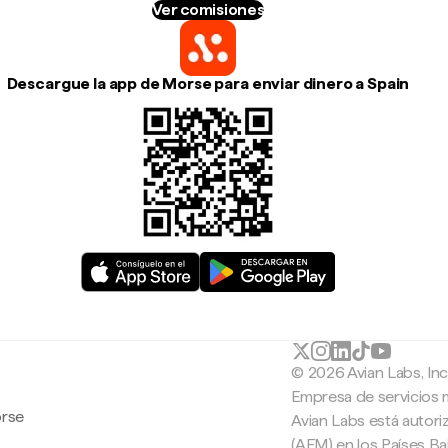
Ver comisiones
Descargue la app de Morse para enviar dinero a Spain
© 2026 Avian Labs, In
Empresa de servicios 
orse
Avian Labs está autori
(AFM) en los Países B