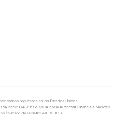
c
monetarios registrada en los Estados Unidos
zada como CASP bajo MiCA por la Autoriteit Financiële Markten
ajos (número de registro 41000005).