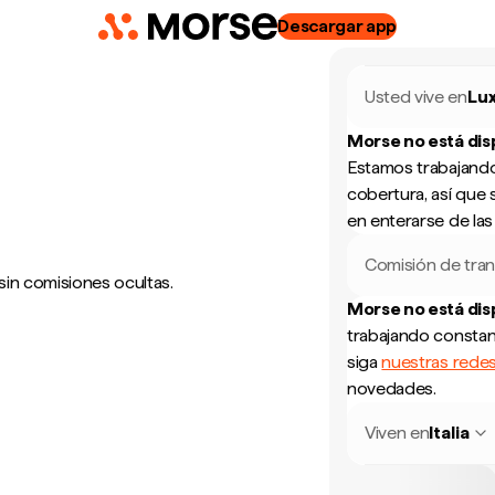
Descargar app
Usted vive en
Lu
Morse no está di
Estamos trabajando
cobertura, así que 
en enterarse de la
Comisión de tran
sin comisiones ocultas.
Morse no está di
trabajando constan
siga
nuestras redes
novedades.
Viven en
Italia