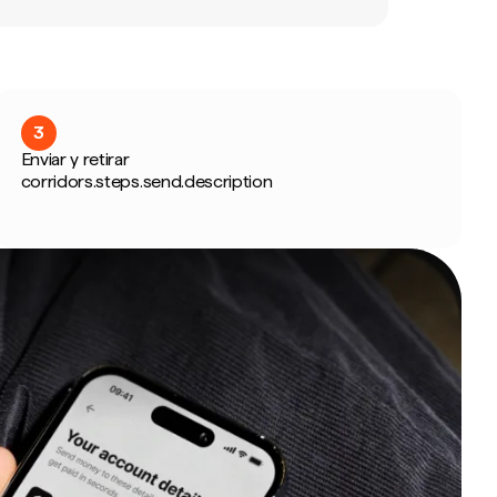
3
Enviar y retirar
corridors.steps.send.description