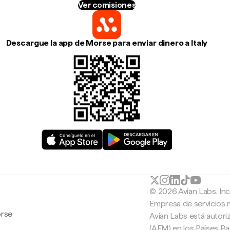
Ver comisiones
Descargue la app de Morse para enviar dinero a Italy
© 2026 Avian Labs, In
Empresa de servicios 
orse
Avian Labs está autori
(AFM) en los Países B