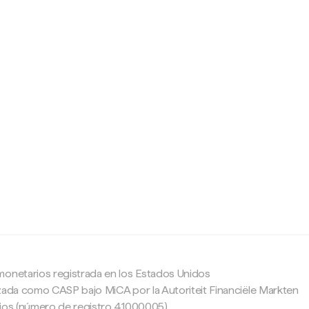
c
monetarios registrada en los Estados Unidos
zada como CASP bajo MiCA por la Autoriteit Financiële Markten
ajos (número de registro 41000005).