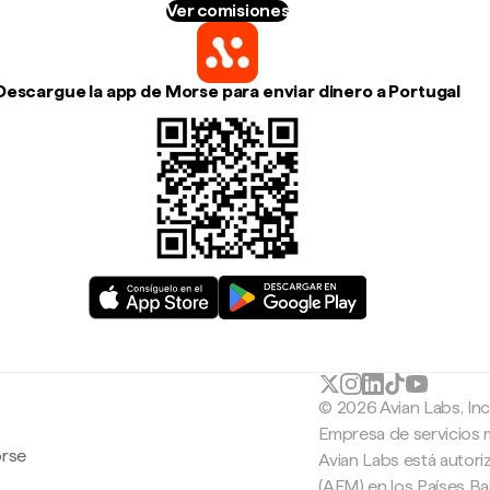
Ver comisiones
Descargue la app de Morse para enviar dinero a Portugal
© 2026 Avian Labs, In
Empresa de servicios 
orse
Avian Labs está autori
(AFM) en los Países B