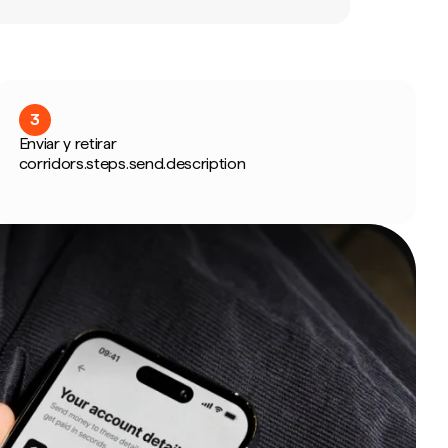
3
Enviar y retirar
corridors.steps.send.description