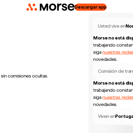
Descargar app
Usted vive en
No
Morse no está di
trabajando constan
siga
nuestras redes
novedades.
Comisión de tran
 sin comisiones ocultas.
Morse no está di
trabajando constan
siga
nuestras redes
novedades.
Viven en
Portuga