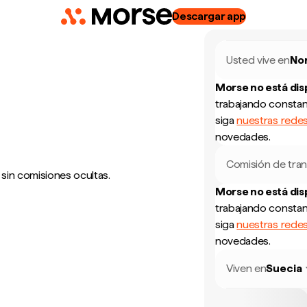
Descargar app
Usted vive en
No
Morse no está di
trabajando constan
siga
nuestras redes
novedades.
Comisión de tran
 sin comisiones ocultas.
Morse no está di
trabajando constan
siga
nuestras redes
novedades.
Viven en
Suecia