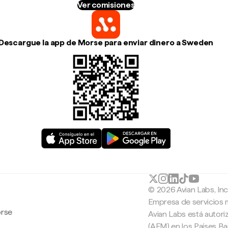
Ver comisiones
Descargue la app de Morse para enviar dinero a Sweden
© 2026 Avian Labs, In
Empresa de servicios 
orse
Avian Labs está autori
(AFM) en los Países B