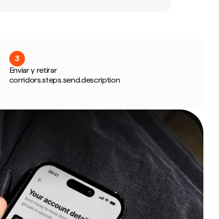
3
Enviar y retirar
corridors.steps.send.description