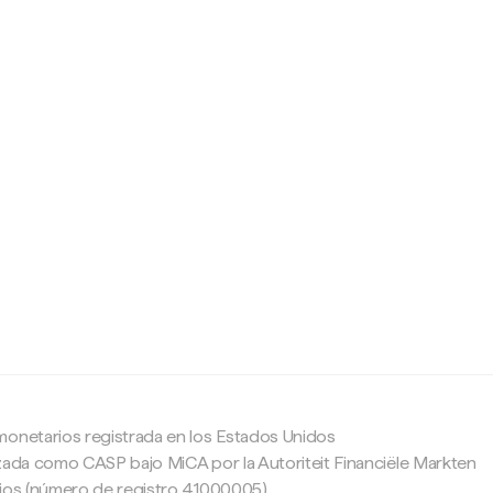
c
monetarios registrada en los Estados Unidos
zada como CASP bajo MiCA por la Autoriteit Financiële Markten
ajos (número de registro 41000005).