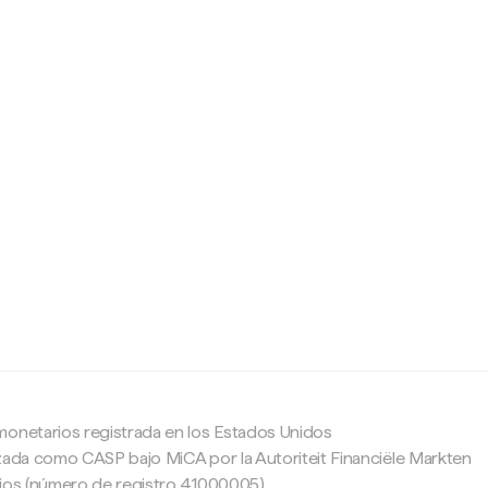
c
monetarios registrada en los Estados Unidos
zada como CASP bajo MiCA por la Autoriteit Financiële Markten
ajos (número de registro 41000005).