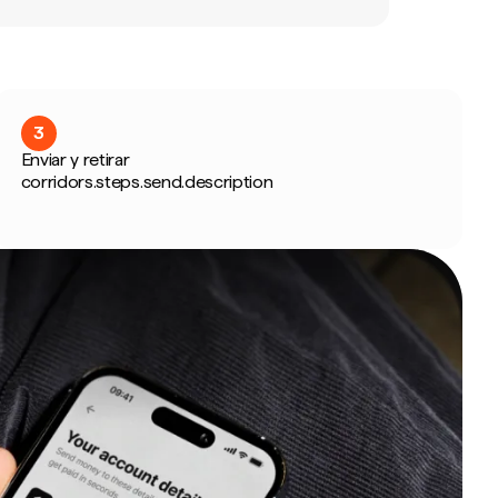
3
Enviar y retirar
corridors.steps.send.description