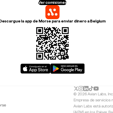
Ver comisiones
Descargue la app de Morse para enviar dinero a Belgium
© 2026 Avian Labs, In
Empresa de servicios 
orse
Avian Labs está autori
(AFM) en los Países B