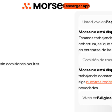
Descargar app
Usted vive en
Pa
Morse no está di
Estamos trabajando
cobertura, así que 
en enterarse de la
Comisión de tran
 sin comisiones ocultas.
Morse no está di
trabajando constan
siga
nuestras redes
novedades.
Viven en
Bélgica