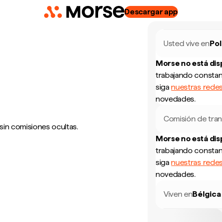
Descargar app
Usted vive en
Pol
Morse no está di
trabajando constan
siga
nuestras redes
novedades.
Comisión de tran
sin comisiones ocultas.
Morse no está di
trabajando constan
siga
nuestras redes
novedades.
Viven en
Bélgica