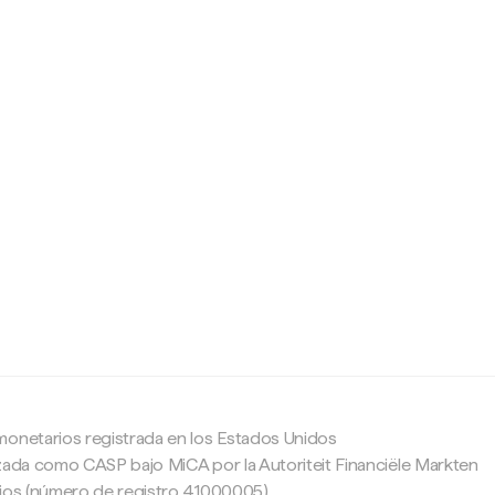
c
monetarios registrada en los Estados Unidos
zada como CASP bajo MiCA por la Autoriteit Financiële Markten
ajos (número de registro 41000005).