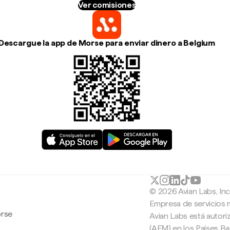
Ver comisiones
Descargue la app de Morse para enviar dinero a Belgium
© 2026 Avian Labs, In
Empresa de servicios 
orse
Avian Labs está autori
(AFM) en los Países B