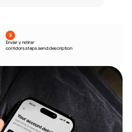
3
Enviar y retirar
corridors.steps.send.description