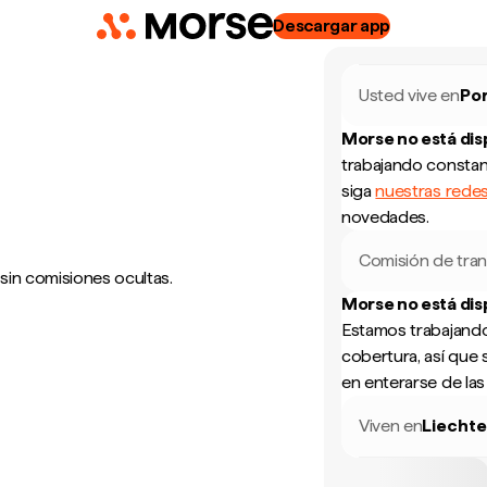
Descargar app
Usted vive en
Por
Morse no está di
trabajando constan
siga
nuestras redes
novedades.
Comisión de tran
 sin comisiones ocultas.
Morse no está di
Estamos trabajando
cobertura, así que 
en enterarse de la
Viven en
Liechte