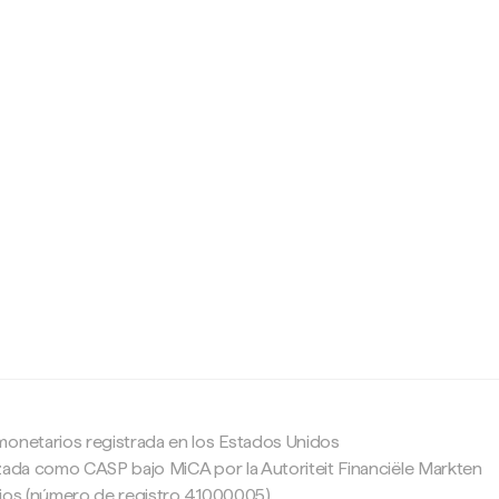
c
monetarios registrada en los Estados Unidos
zada como CASP bajo MiCA por la Autoriteit Financiële Markten
ajos (número de registro 41000005).