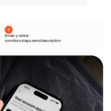
3
Enviar y retirar
corridors.steps.send.description