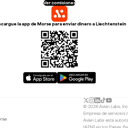
Ver comisiones
cargue la app de Morse para enviar dinero a Liechtenstein
© 2026 Avian Labs, In
Empresa de servicios 
orse
Avian Labs está autori
(AFM) en los Países B