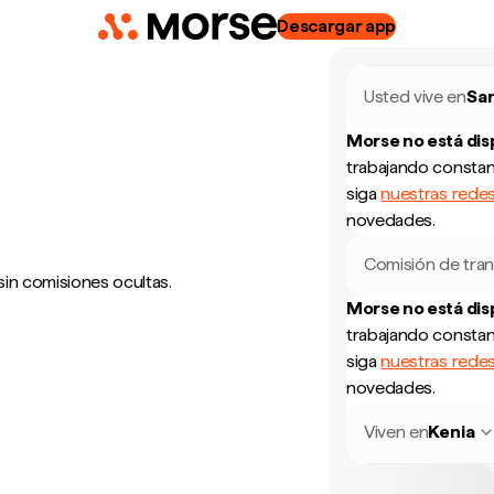
Descargar app
Usted vive en
Sa
Morse no está di
trabajando constan
siga
nuestras redes
novedades.
Comisión de tran
sin comisiones ocultas.
Morse no está di
trabajando constan
siga
nuestras redes
novedades.
Viven en
Kenia