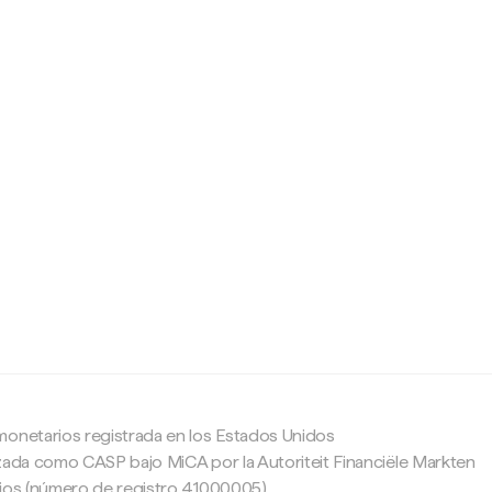
c
monetarios registrada en los Estados Unidos
zada como CASP bajo MiCA por la Autoriteit Financiële Markten
ajos (número de registro 41000005).