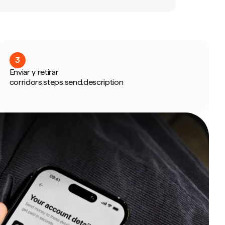
3
Enviar y retirar
corridors.steps.send.description