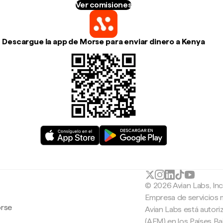
Ver comisiones
Descargue la app de Morse para enviar dinero a Kenya
© 2026 Avian Labs, In
Empresa de servicios 
orse
Avian Labs está autori
(AFM) en los Países B