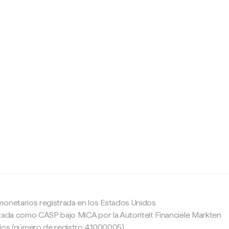
c
monetarios registrada en los Estados Unidos
zada como CASP bajo MiCA por la Autoriteit Financiële Markten
ajos (número de registro 41000005).