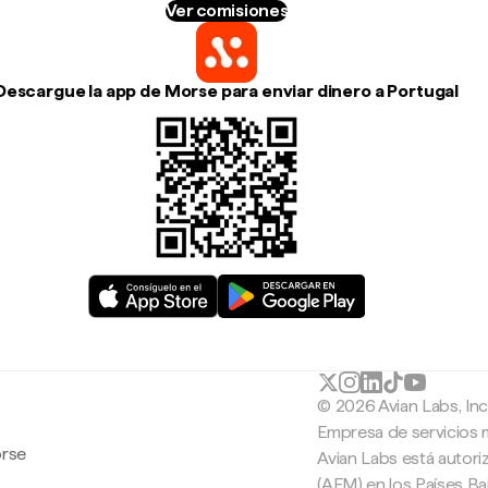
Ver comisiones
Descargue la app de Morse para enviar dinero a Portugal
© 2026 Avian Labs, In
Empresa de servicios 
orse
Avian Labs está autori
(AFM) en los Países B