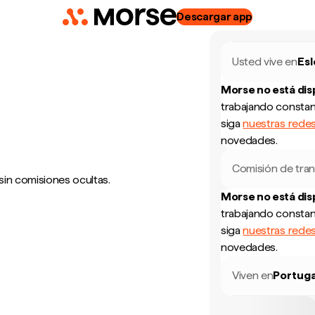
Descargar app
Usted vive en
Esl
Morse no está di
trabajando constan
siga
nuestras redes
novedades.
Comisión de tran
sin comisiones ocultas.
Morse no está di
trabajando constan
siga
nuestras redes
novedades.
Viven en
Portuga