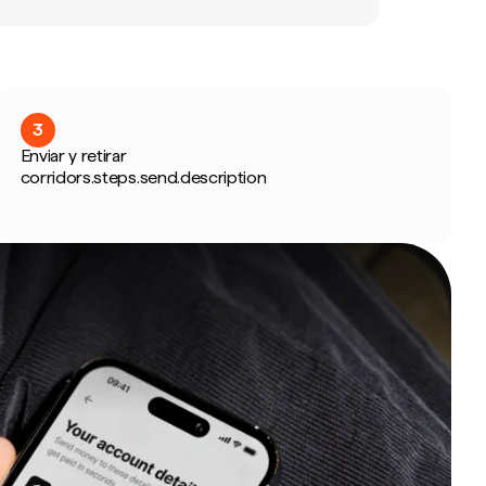
3
Enviar y retirar
corridors.steps.send.description