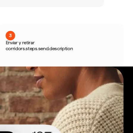
3
Enviar y retirar
corridors.steps.send.description