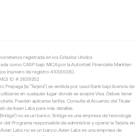
c
monetarios registrada en los Estados Unidos
zada como CASP bajo MiCA por la Autoriteit Financiële Markten
ajos (número de registro 41000005).
 NMLS ID # 2639252
to Prepaga (la "Tarjeta") es emitida por Lead Bank bajo licencia de
e utilizarse en cualquier lugar donde se acepte Visa. Debes tener
citarla. Pueden aplicarse tarifas. Consulta el Acuerdo del Titular
 web de Avian Labs para más detalles.
"Bridge") no es un banco. Bridge es una empresa de tecnología
tor del Programa responsable de administrar y operar la Tarjeta en
Avian Labs no es un banco. Avian Labs es una empresa de