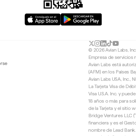
© 2026 Avian Labs, In
Empresa de servicios 
orse
Avian Labs está autori
(AFM) en los Países B
Avian Labs USA, Inc.,
La Tarjeta Visa de Débi
Visa U.S.A. Inc. y pued
18 años o más para soli
de la Tarjeta y el sitio
Bridge Ventures LLC (
financiera y es el Ges
nombre de Lead Bank. 