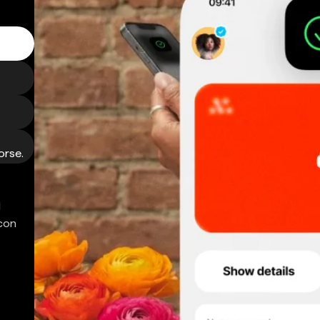
orse.
d
 con