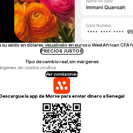
su saldo en dólares, visualícelo en euros o West African CFA 
PRECIOS JUSTOS
Tipo de cambio real, sin márgenes
árgenes, sin costos ocultos.
Ver comisiones
Descargue la app de Morse para enviar dinero a Senegal