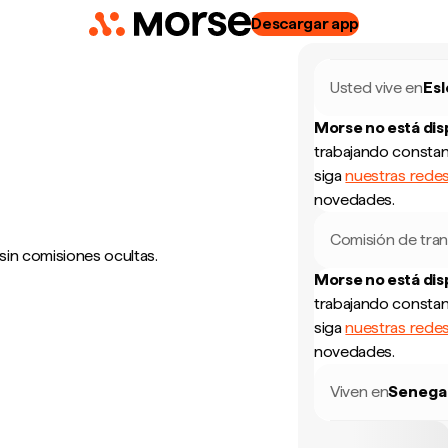
Descargar app
Usted vive en
Esl
Morse no está di
trabajando constan
siga
nuestras redes
novedades.
Comisión de tran
sin comisiones ocultas.
Morse no está di
trabajando constan
siga
nuestras redes
novedades.
Viven en
Senega