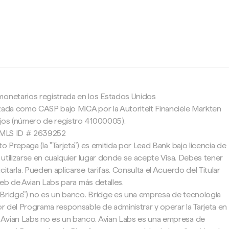
c
monetarios registrada en los Estados Unidos
zada como CASP bajo MiCA por la Autoriteit Financiële Markten
ajos (número de registro 41000005).
 NMLS ID # 2639252
to Prepaga (la "Tarjeta") es emitida por Lead Bank bajo licencia de
e utilizarse en cualquier lugar donde se acepte Visa. Debes tener
citarla. Pueden aplicarse tarifas. Consulta el Acuerdo del Titular
 web de Avian Labs para más detalles.
"Bridge") no es un banco. Bridge es una empresa de tecnología
tor del Programa responsable de administrar y operar la Tarjeta en
Avian Labs no es un banco. Avian Labs es una empresa de