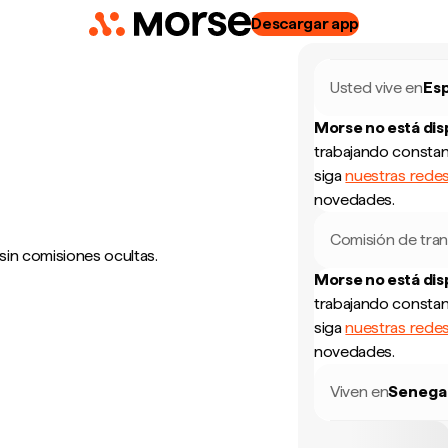
Descargar app
Usted vive en
Es
Morse no está di
trabajando constan
siga
nuestras redes
novedades.
Comisión de tran
sin comisiones ocultas.
Morse no está di
trabajando constan
siga
nuestras redes
novedades.
Viven en
Senega