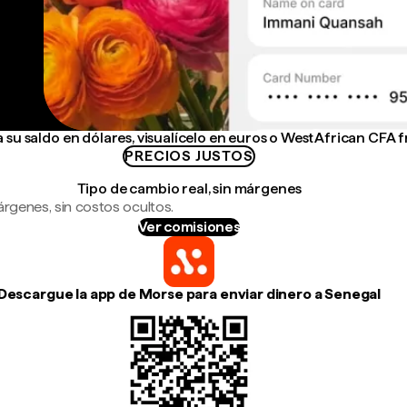
su saldo en dólares, visualícelo en euros o West African CFA 
PRECIOS JUSTOS
Tipo de cambio real, sin márgenes
árgenes, sin costos ocultos.
Ver comisiones
Descargue la app de Morse para enviar dinero a Senegal