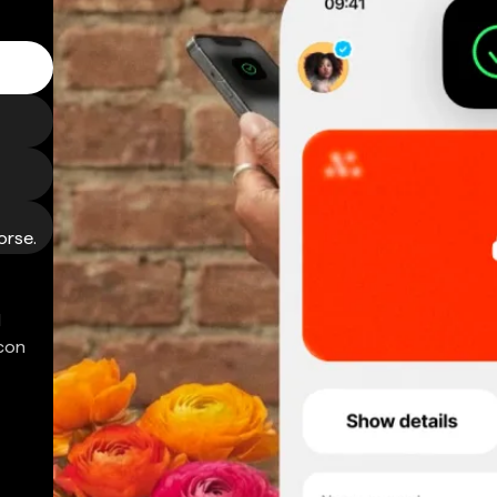
orse.
d
 con