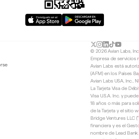
© 2026 Avian Labs, In
Empresa de servicios 
orse
Avian Labs está autori
(AFM) en los Países B
Avian Labs USA, Inc.,
La Tarjeta Visa de Débi
Visa U.S.A. Inc. y pued
18 años o más para soli
de la Tarjeta y el sitio
Bridge Ventures LLC (
financiera y es el Ges
nombre de Lead Bank. 