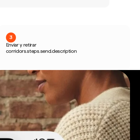
3
Enviar y retirar
corridors.steps.send.description