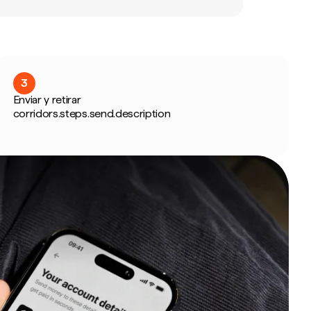
3
Enviar y retirar
corridors.steps.send.description