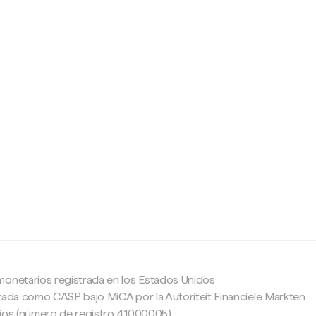
c
monetarios registrada en los Estados Unidos
zada como CASP bajo MiCA por la Autoriteit Financiële Markten
ajos (número de registro 41000005).