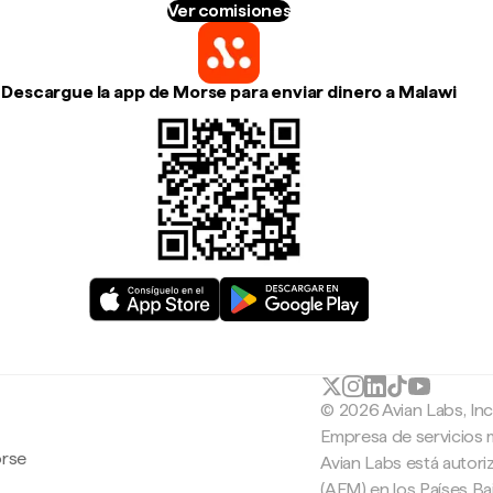
Ver comisiones
Descargue la app de Morse para enviar dinero a Malawi
© 2026 Avian Labs, In
Empresa de servicios 
orse
Avian Labs está autori
(AFM) en los Países B