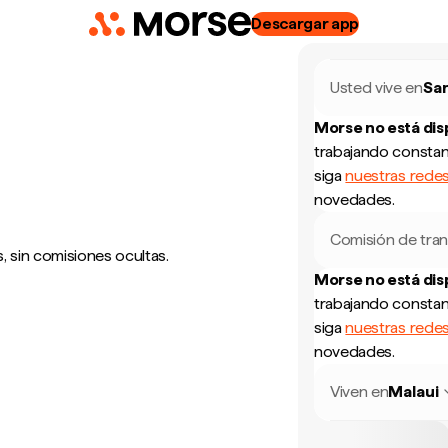
Descargar app
Usted vive en
San
Morse no está di
trabajando constan
siga
nuestras redes
novedades.
Comisión de tran
, sin comisiones ocultas.
Morse no está di
trabajando constan
siga
nuestras redes
novedades.
Viven en
Malaui