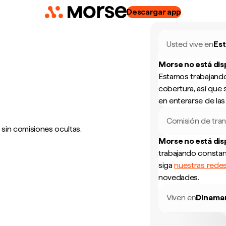
Descargar app
Usted vive en
Es
Morse no está di
Estamos trabajando
cobertura, así que 
en enterarse de la
Comisión de tran
 sin comisiones ocultas.
Morse no está di
trabajando constan
siga
nuestras redes
novedades.
Viven en
Dinama