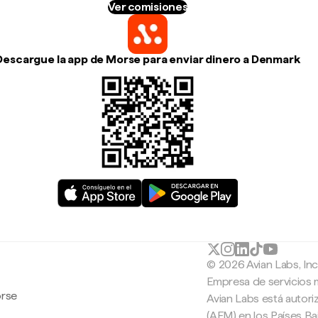
Ver comisiones
Descargue la app de Morse para enviar dinero a Denmark
© 2026 Avian Labs, In
Empresa de servicios 
orse
Avian Labs está autori
(AFM) en los Países B