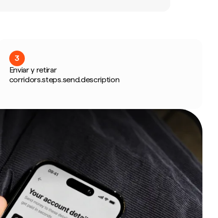
3
Enviar y retirar
corridors.steps.send.description