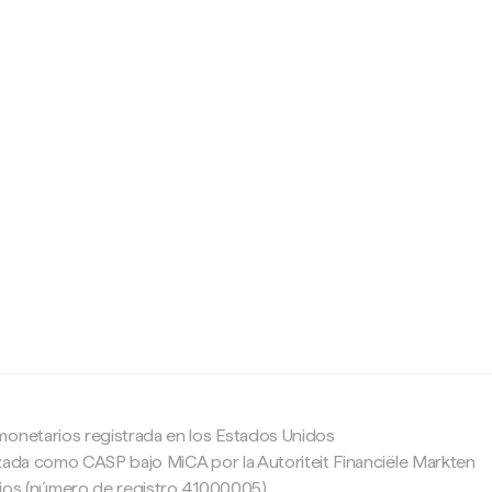
c
monetarios registrada en los Estados Unidos
zada como CASP bajo MiCA por la Autoriteit Financiële Markten
ajos (número de registro 41000005).