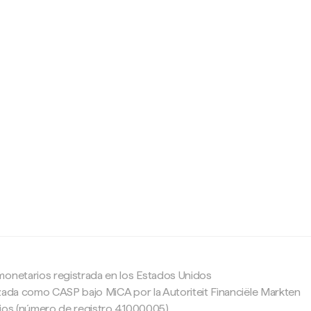
c
monetarios registrada en los Estados Unidos
zada como CASP bajo MiCA por la Autoriteit Financiële Markten
ajos (número de registro 41000005).