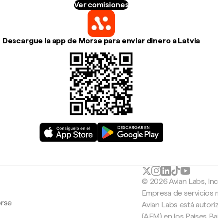
Ver comisiones
Descargue la app de Morse para enviar dinero a Latvia
© 2026 Avian Labs, In
Empresa de servicios 
orse
Avian Labs está autori
(AFM) en los Países B