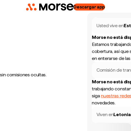
Descargar app
Usted vive en
Es
Morse no está di
Estamos trabajando
cobertura, así que 
en enterarse de la
Comisión de tran
 sin comisiones ocultas.
Morse no está di
trabajando constan
siga
nuestras redes
novedades.
Viven en
Letonia