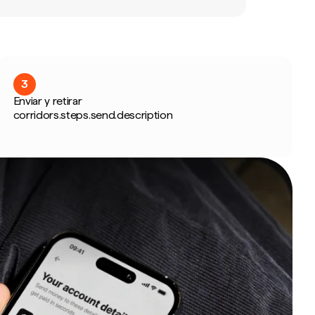
3
Enviar y retirar
corridors.steps.send.description