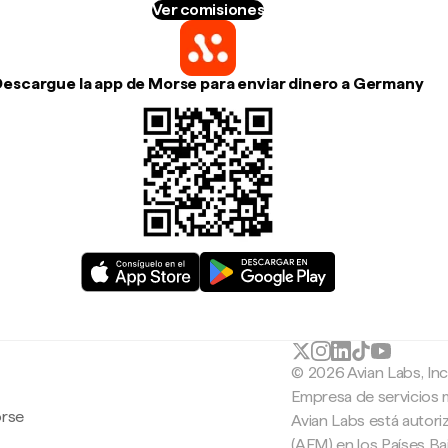
Ver comisiones
Descargue la app de Morse para enviar dinero a Germany
© 2026 Avian Labs, In
Empresa de servicios 
orse
Avian Labs está autori
(AFM) en los Países B