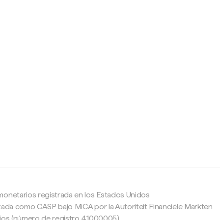
c
monetarios registrada en los Estados Unidos
zada como CASP bajo MiCA por la Autoriteit Financiële Markten
ajos (número de registro 41000005).