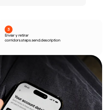
3
Enviar y retirar
corridors.steps.send.description