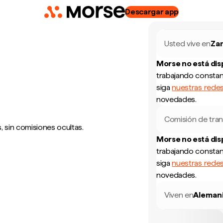
Descargar app
Usted vive en
Za
Morse no está di
trabajando constan
siga
nuestras redes
novedades.
Comisión de tran
 sin comisiones ocultas.
Morse no está di
trabajando constan
siga
nuestras redes
novedades.
Viven en
Aleman