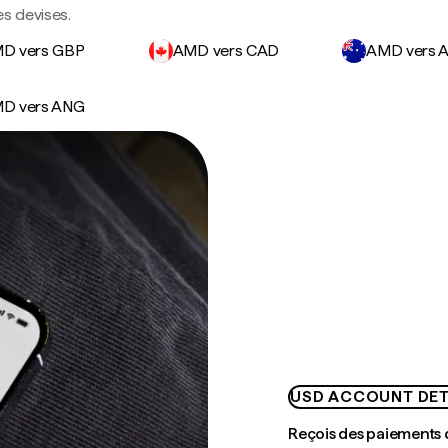
s devises.
D vers GBP
AMD vers CAD
AMD vers 
D vers ANG
USD ACCOUNT DET
Reçois des paiements 