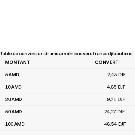
Table de conversion drams arméniens vers francs djiboutiens
MONTANT
CONVERTI
Table de conversion drams arméniens vers francs djiboutiens
5
AMD
2
,43
DJF
10
AMD
4
,85
DJF
20
AMD
9
,71
DJF
50
AMD
24
,27
DJF
100
AMD
48
,54
DJF