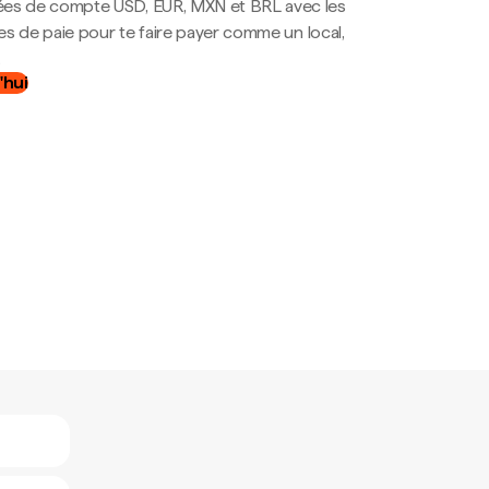
es de compte USD, EUR, MXN et BRL avec les
mes de paie pour te faire payer comme un local,
.
'hui