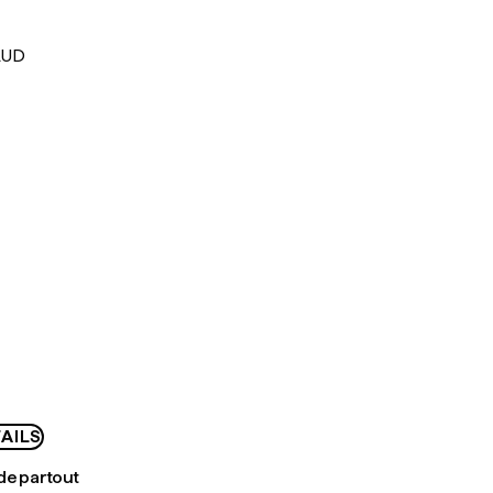
AUD
AILS
de partout