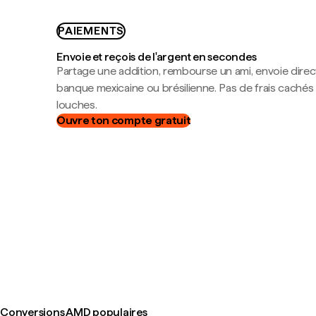
PAIEMENTS
Envoie et reçois de l'argent en secondes
Partage une addition, rembourse un ami, envoie dire
banque mexicaine ou brésilienne. Pas de frais cachés
louches.
Ouvre ton compte gratuit
Conversions AMD populaires