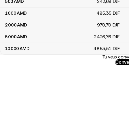
500
AMD
242
,68
DJF
1 000
AMD
485
,35
DJF
2 000
AMD
970
,70
DJF
5 000
AMD
2 426
,76
DJF
10 000
AMD
4 853
,51
DJF
Tu veux conve
Conve