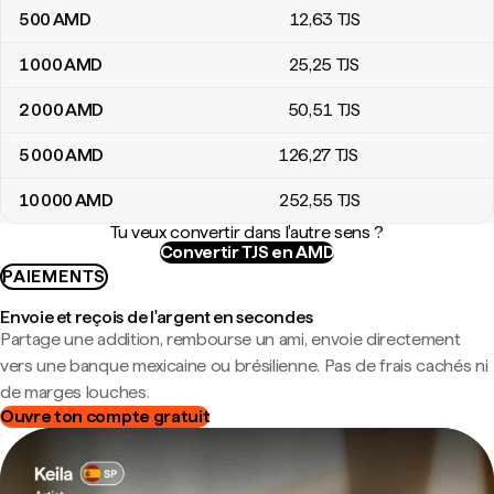
500
AMD
12
,63
TJS
1 000
AMD
25
,25
TJS
2 000
AMD
50
,51
TJS
5 000
AMD
126
,27
TJS
10 000
AMD
252
,55
TJS
Tu veux convertir dans l'autre sens ?
Convertir TJS en AMD
PAIEMENTS
Envoie et reçois de l'argent en secondes
Partage une addition, rembourse un ami, envoie directement
vers une banque mexicaine ou brésilienne. Pas de frais cachés ni
de marges louches.
Ouvre ton compte gratuit