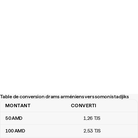
Table de conversion drams arméniens vers somonis tadjiks
MONTANT
CONVERTI
Table de conversion drams arméniens vers somonis tadjiks
50
AMD
1
,26
TJS
100
AMD
2
,53
TJS