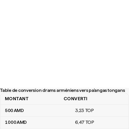
Table de conversion drams arméniens vers pa’angas tongans
MONTANT
CONVERTI
Table de conversion drams arméniens vers pa’angas tongans
500
AMD
3
,23
TOP
1 000
AMD
6
,47
TOP