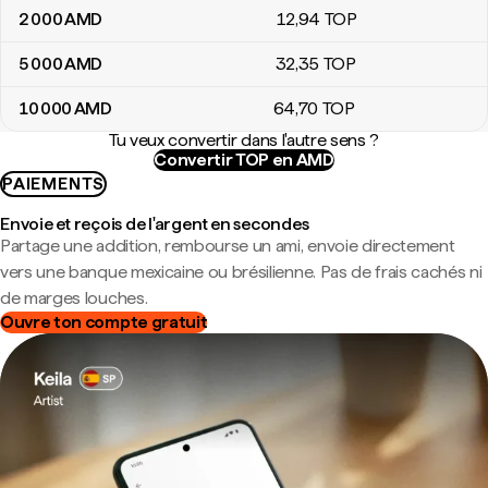
2 000
AMD
12
,94
TOP
5 000
AMD
32
,35
TOP
10 000
AMD
64
,70
TOP
Tu veux convertir dans l'autre sens ?
Convertir TOP en AMD
PAIEMENTS
Envoie et reçois de l'argent en secondes
Partage une addition, rembourse un ami, envoie directement
vers une banque mexicaine ou brésilienne. Pas de frais cachés ni
de marges louches.
Ouvre ton compte gratuit