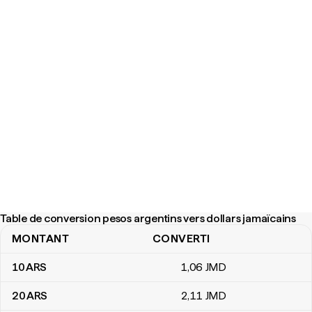
Table de conversion pesos argentins vers dollars jamaïcains
MONTANT
CONVERTI
Table de conversion pesos argentins vers dollars jamaïcains
10
ARS
1
,06
JMD
20
ARS
2
,11
JMD