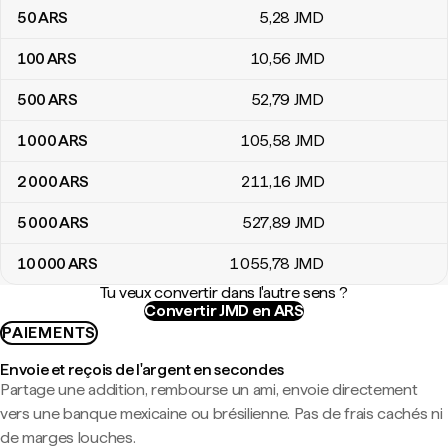
50
ARS
5
,28
JMD
100
ARS
10
,56
JMD
500
ARS
52
,79
JMD
1 000
ARS
105
,58
JMD
2 000
ARS
211
,16
JMD
5 000
ARS
527
,89
JMD
10 000
ARS
1 055
,78
JMD
Tu veux convertir dans l'autre sens ?
Convertir JMD en ARS
PAIEMENTS
Envoie et reçois de l'argent en secondes
Partage une addition, rembourse un ami, envoie directement
vers une banque mexicaine ou brésilienne. Pas de frais cachés ni
de marges louches.