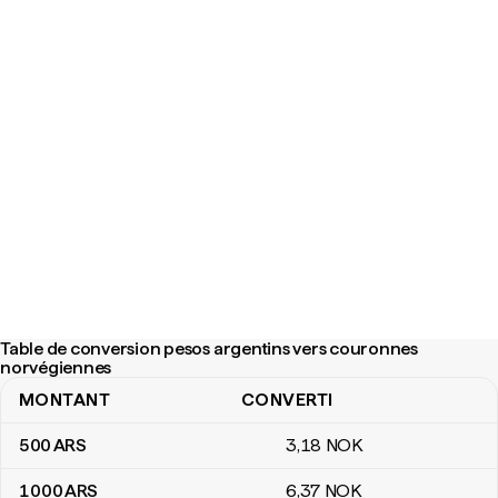
Table de conversion pesos argentins vers couronnes
norvégiennes
MONTANT
CONVERTI
Table de conversion pesos argentins vers couronnes norvégien
500
ARS
3
,18
NOK
1 000
ARS
6
,37
NOK