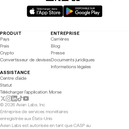
PRODUIT
ENTREPRISE
Pays
Carrières
Frais
Blog
Crypto
Presse
Convertisseur de devises
Documents juridiques
Informations légales
ASSISTANCE
Centre d'aide
Statut
Télécharger l'application Morse
© 2026 Avian Labs, Inc
Entreprise de services monétaires
enregistrée aux États-Unis
Avian Labs est autorisée en tant que CASP au