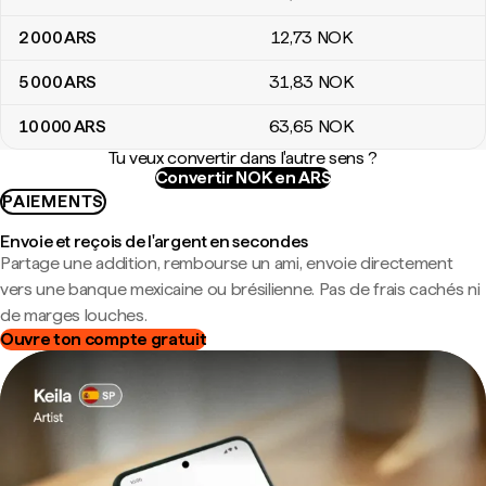
2 000
ARS
12
,73
NOK
5 000
ARS
31
,83
NOK
10 000
ARS
63
,65
NOK
Tu veux convertir dans l'autre sens ?
Convertir NOK en ARS
PAIEMENTS
Envoie et reçois de l'argent en secondes
Partage une addition, rembourse un ami, envoie directement
vers une banque mexicaine ou brésilienne. Pas de frais cachés ni
de marges louches.
Ouvre ton compte gratuit